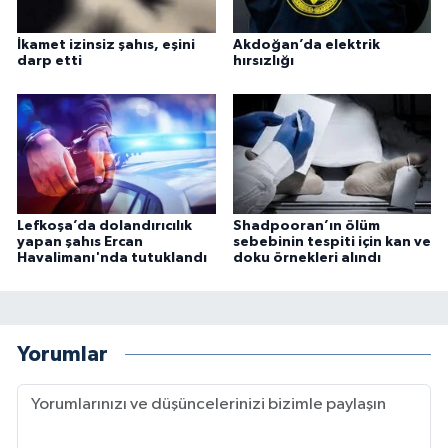
İkamet izinsiz şahıs, eşini
Akdoğan’da elektrik
darp etti
hırsızlığı
Lefkoşa’da dolandırıcılık
Shadpooran’ın ölüm
yapan şahıs Ercan
sebebinin tespiti için kan ve
Havalimanı'nda tutuklandı
doku örnekleri alındı
Yorumlar