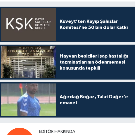
Kuveyt’ten Kayıp Şahıslar
Komitesi’ne 50 bin dolar katkı
Hayvan besicileri şap hastalığı
tazminatlarının ödenmemesi
konusunda tepkili
Ağırdağ Boğaz, Talat Dağer’e
emanet
EDITÖR HAKKINDA