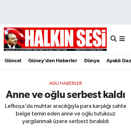
Nöbetçi Eczaneler
Hava Durumu
Trafik Durumu
Güncel
Güney'den Haberler
Dünya
Ayaklı Ga
Puan Durumu ve Fikstür
Tüm Manşetler
ADLI HABERLER
Anne ve oğlu serbest kaldı
Son Dakika Haberleri
Lefkoşa'da muhtar aracılığıyla para karşılığı sahte
Haber Arşivi
belge temin eden anne ve oğlu tutuksuz
yargılanmak üzere serbest bırakıldı