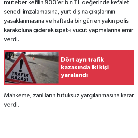
muteber kefilin 900’er bin TL değerinde kefalet
senedi imzalamasına, yurt dışına çıkışlarının
yasaklanmasına ve haftada bir gün en yakın polis
karakoluna giderek ispat-ı vücut yapmalarına emir
verdi.
Dört ayrı trafik
kazasında iki kişi
yaralandı
Mahkeme, zanlıların tutuksuz yargılanmasına karar
verdi.