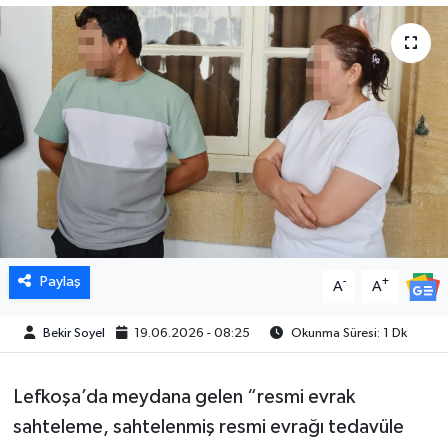
Paylaş
-
+
A
A
Bekir Soyel
19.06.2026 - 08:25
Okunma Süresi: 1 Dk
Lefkoşa’da meydana gelen “resmi evrak
sahteleme, sahtelenmiş resmi evrağı tedavüle