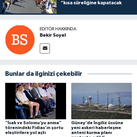
“kısa süreliğine kapatacak
EDITÖR HAKKINDA
Bekir Soyel
Bunlar da ilginizi çekebilir
“İsak ve Solomu’yu anma”
Güney'de İngiliz üssüne
törenindeki Fidias’ın şortu
yeni askeri haberleşme
eleştirilere yol açtı
anteni kurma planı