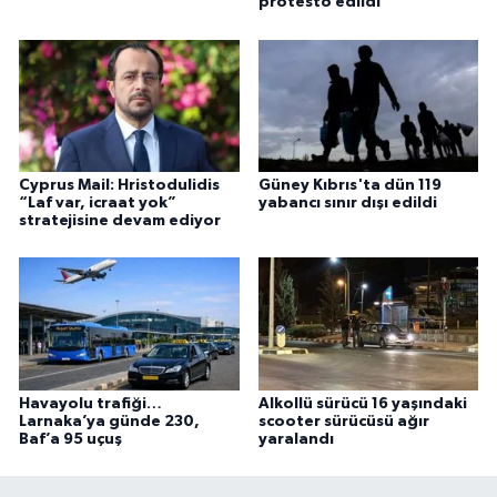
protesto edildi
Cyprus Mail: Hristodulidis
Güney Kıbrıs'ta dün 119
“Laf var, icraat yok”
yabancı sınır dışı edildi
stratejisine devam ediyor
Havayolu trafiği…
Alkollü sürücü 16 yaşındaki
Larnaka’ya günde 230,
scooter sürücüsü ağır
Baf’a 95 uçuş
yaralandı