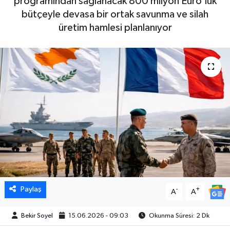
programından sağlanacak 800 milyon Euro'luk
bütçeyle devasa bir ortak savunma ve silah
üretim hamlesi planlanıyor
Paylaş
-
+
A
A
Bekir Soyel
15.06.2026 - 09:03
Okunma Süresi: 2 Dk