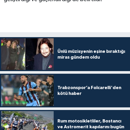
Ünlü müzisyenin eşine bıraktığı
miras gündem oldu
Trabzonspor’a Folcarelli'den
kötü haber
Rum motosikletliler, Bostancı
ve Astromerit kapılarını bugün