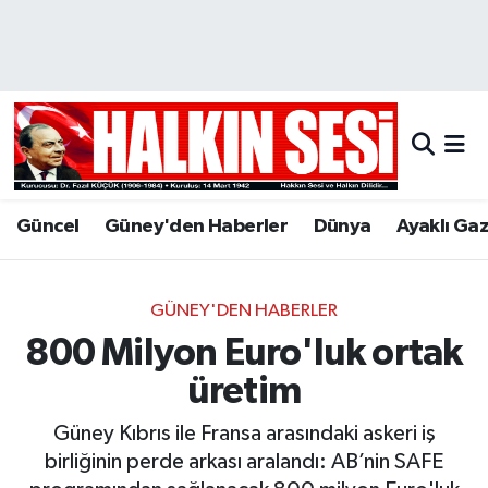
Nöbetçi Eczaneler
Hava Durumu
Trafik Durumu
Güncel
Güney'den Haberler
Dünya
Ayaklı Ga
Puan Durumu ve Fikstür
Tüm Manşetler
GÜNEY'DEN HABERLER
800 Milyon Euro'luk ortak
Son Dakika Haberleri
üretim
Haber Arşivi
Güney Kıbrıs ile Fransa arasındaki askeri iş
birliğinin perde arkası aralandı: AB’nin SAFE