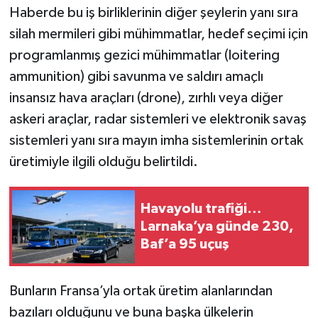
Haberde bu iş birliklerinin diğer şeylerin yanı sıra
silah mermileri gibi mühimmatlar, hedef seçimi için
programlanmış gezici mühimmatlar (loitering
ammunition) gibi savunma ve saldırı amaçlı
insansız hava araçları (drone), zırhlı veya diğer
askeri araçlar, radar sistemleri ve elektronik savaş
sistemleri yanı sıra mayın imha sistemlerinin ortak
üretimiyle ilgili olduğu belirtildi.
Havayolu trafiği…
Larnaka’ya günde 230,
Baf’a 95 uçuş
Bunların Fransa’yla ortak üretim alanlarından
bazıları olduğunu ve buna başka ülkelerin