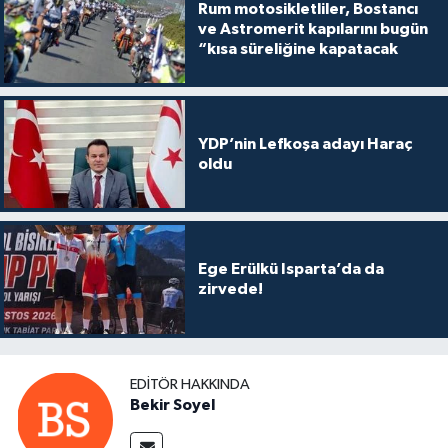
Rum motosikletliler, Bostancı
ve Astromerit kapılarını bugün
“kısa süreliğine kapatacak
YDP’nin Lefkoşa adayı Haraç
oldu
Ege Erülkü Isparta’da da
zirvede!
EDITÖR HAKKINDA
Bekir Soyel