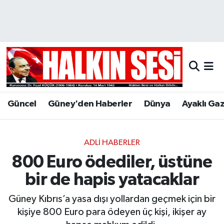
Nöbetçi Eczaneler
Hava Durumu
Trafik Durumu
Güncel
Güney'den Haberler
Dünya
Ayaklı Ga
Puan Durumu ve Fikstür
Tüm Manşetler
ADLI HABERLER
800 Euro ödediler, üstüne
Son Dakika Haberleri
bir de hapis yatacaklar
Haber Arşivi
Güney Kıbrıs’a yasa dışı yollardan geçmek için bir
kişiye 800 Euro para ödeyen üç kişi, ikişer ay