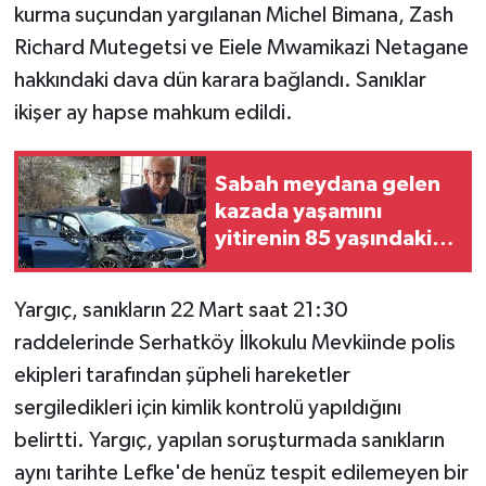
kurma suçundan yargılanan Michel Bimana, Zash
Richard Mutegetsi ve Eiele Mwamikazi Netagane
hakkındaki dava dün karara bağlandı. Sanıklar
ikişer ay hapse mahkum edildi.
Sabah meydana gelen
kazada yaşamını
yitirenin 85 yaşındaki
Turan Obalı olduğu
açıklandı
Yargıç, sanıkların 22 Mart saat 21:30
raddelerinde Serhatköy İlkokulu Mevkiinde polis
ekipleri tarafından şüpheli hareketler
sergiledikleri için kimlik kontrolü yapıldığını
belirtti. Yargıç, yapılan soruşturmada sanıkların
aynı tarihte Lefke'de henüz tespit edilemeyen bir