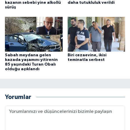
kazanın sebebi yine alkollü
daha tutukluluk verildi
sürüş
Sabah meydana gelen
Biri cezaevine, ikisi
kazada yaşamını yitirenin
teminatla serbest
85 yaşındaki Turan Obalı
olduğu açıklandı
Yorumlar