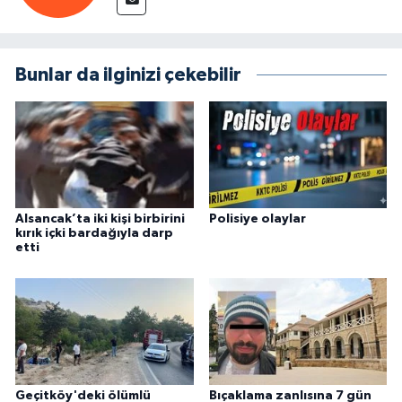
Bunlar da ilginizi çekebilir
Alsancak’ta iki kişi birbirini
Polisiye olaylar
kırık içki bardağıyla darp
etti
Geçitköy'deki ölümlü
Bıçaklama zanlısına 7 gün