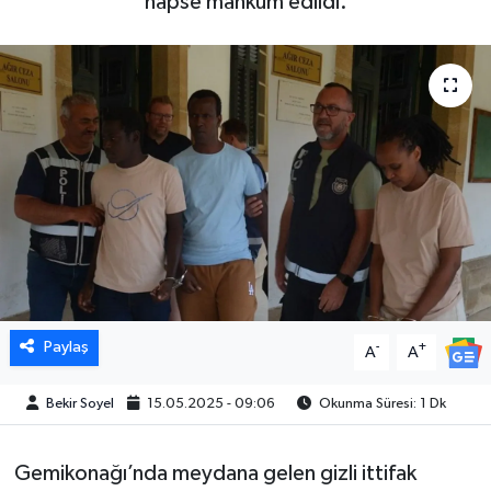
hapse mahkum edildi.
Paylaş
-
+
A
A
Bekir Soyel
15.05.2025 - 09:06
Okunma Süresi: 1 Dk
Gemikonağı’nda meydana gelen gizli ittifak