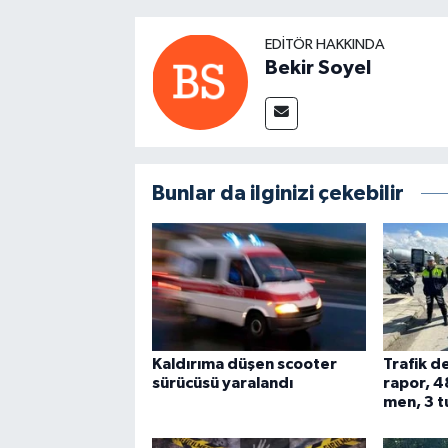
EDITÖR HAKKINDA
Bekir Soyel
Bunlar da ilginizi çekebilir
Kaldırıma düşen scooter
Trafik d
sürücüsü yaralandı
rapor, 4
men, 3 t