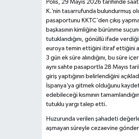
Polis, 29 Mayıs 2026 tarihinde saa
K.’nin tasarrufunda bulundurmuş ol
pasaportunu KKTC’den çıkış yapma
başkasının kimliğine bürünme suçunu 
tutuklandığını, gönüllü ifade verdi
euroya temin ettiğini itiraf ettiğini 
3 gün ek süre alındığını, bu süre iç
aynı sahte pasaportla 28 Mayıs tar
giriş yaptığının belirlendiğini açıkl
İspanya’ya gitmek olduğunu kaydetti
edebileceği kısmının tamamlandığını
tutuklu yargı talep etti.
Huzurunda verilen şahadeti değerlen
aşmayan süreyle cezaevine gönderi