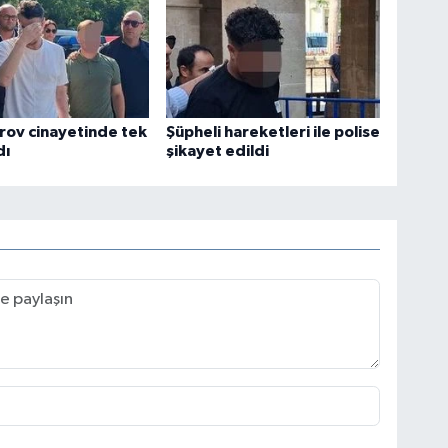
rov cinayetinde tek
Şüpheli hareketleri ile polise
dı
şikayet edildi