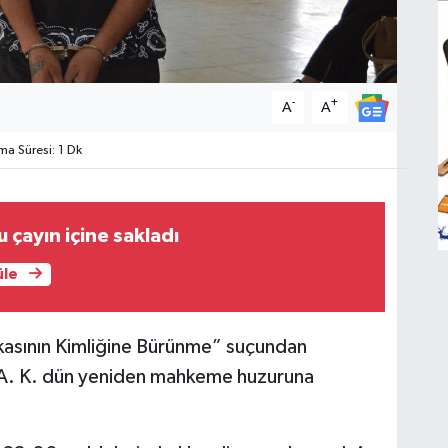
-
+
A
A
a Süresi: 1 Dk
 çayın içine sakladı
üle
asının Kimliğine Bürünme” suçundan
ri A. K. dün yeniden mahkeme huzuruna