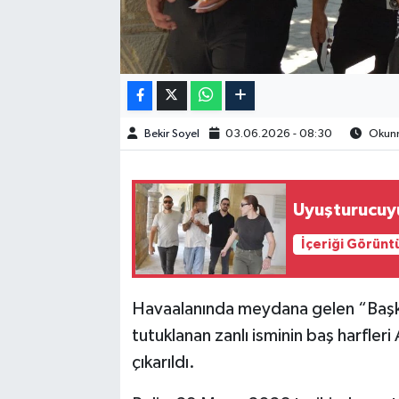
Bekir Soyel
03.06.2026 - 08:30
Okunm
Uyuşturucuyu
İçeriği Görünt
Havaalanında meydana gelen “Başk
tutuklanan zanlı isminin baş harfle
çıkarıldı.