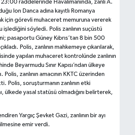
t 23:00 raddelerinde Havalimanında, zanlı A.
duğu Ion Danca adına kayıtlı Romanya
k için görevli muhaceret memuruna vererek
işlediğini söyledi. Polis zanlının suçüstü
ğini; pasaportu Güney Kıbrıs’tan 8 bin 500
açıkladı. Polis, zanlının mahkemeye çıkarılarak,
erisinde yapılan muhaceret kontrolünde zanlının
ihinde Beyarmudu Sınır Kapısı’ndan ülkeye
adı. Polis, zanlının amacının KKTC üzerinden
. Polis, soruşturmanın zanlının etki
, ülkede yasal statüsü olmadığını belirterek,
diren Yargıç Şevket Gazi, zanlının bir ayı
lmesine emir verdi.