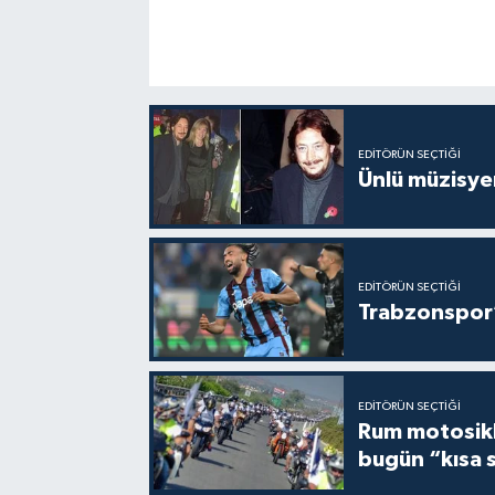
EDITÖRÜN SEÇTIĞI
Ünlü müzisye
EDITÖRÜN SEÇTIĞI
Trabzonspor’
EDITÖRÜN SEÇTIĞI
Rum motosikle
bugün “kısa 