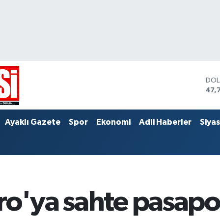
DO
47,
EU
55,
STE
Ayaklı Gazete
Spor
Ekonomi
Adli Haberler
Siya
64,
ro'ya sahte pasapo