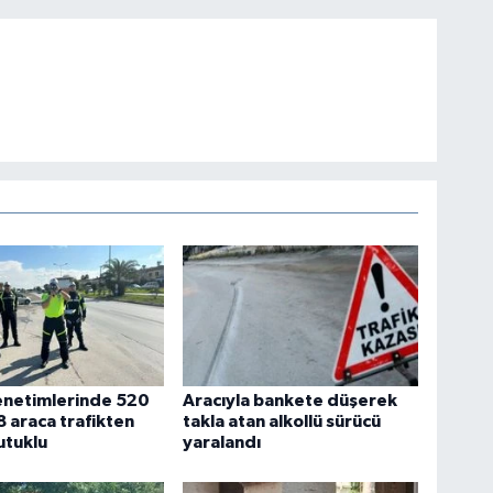
enetimlerinde 520
Aracıyla bankete düşerek
8 araca trafikten
takla atan alkollü sürücü
utuklu
yaralandı