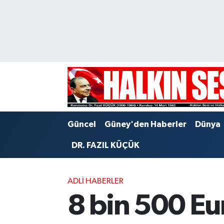
Nöbetçi Eczaneler
Hava Durumu
Trafik Durumu
Puan Durumu ve Fikstür
Güncel
Güney'den Haberler
Dünya
Tüm Manşetler
DR. FAZIL KÜÇÜK
Son Dakika Haberleri
ADLI HABERLER
Haber Arşivi
8 bin 500 Eu