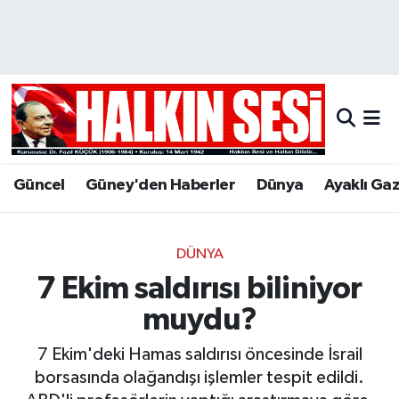
Nöbetçi Eczaneler
Hava Durumu
Trafik Durumu
Güncel
Güney'den Haberler
Dünya
Ayaklı Ga
Puan Durumu ve Fikstür
Tüm Manşetler
DÜNYA
7 Ekim saldırısı biliniyor
Son Dakika Haberleri
muydu?
Haber Arşivi
7 Ekim'deki Hamas saldırısı öncesinde İsrail
borsasında olağandışı işlemler tespit edildi.