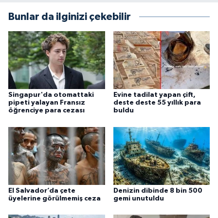
Bunlar da ilginizi çekebilir
Singapur'da otomattaki
Evine tadilat yapan çift,
pipeti yalayan Fransız
deste deste 55 yıllık para
öğrenciye para cezası
buldu
El Salvador’da çete
Denizin dibinde 8 bin 500
üyelerine görülmemiş ceza
gemi unutuldu