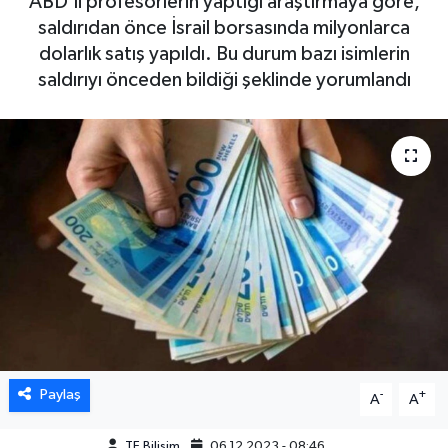
ABD'li profesörlerin yaptığı araştırmaya göre,
saldırıdan önce İsrail borsasında milyonlarca
dolarlık satış yapıldı. Bu durum bazı isimlerin
saldırıyı önceden bildiği şeklinde yorumlandı
Paylaş
-
+
A
A
TE Bilisim
06.12.2023 - 08:46