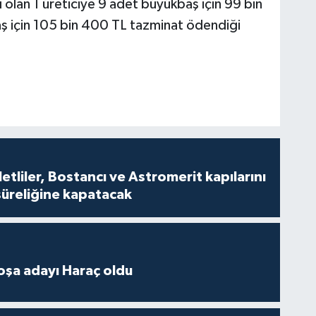
ı olan 1 üreticiye 9 adet büyükbaş için 99 bin
ş için 105 bin 400 TL tazminat ödendiği
tliler, Bostancı ve Astromerit kapılarını
süreliğine kapatacak
oşa adayı Haraç oldu