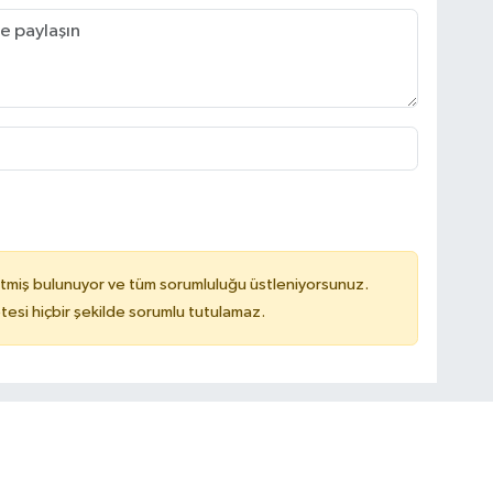
tmiş bulunuyor ve tüm sorumluluğu üstleniyorsunuz.
tesi hiçbir şekilde sorumlu tutulamaz.