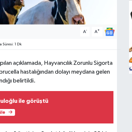
-
+
A
A
Süresi: 1 Dk
pılan açıklamada, Hayvancılık Zorunlu Sigorta
 brucella hastalığından dolayı meydana gelen
dığı belirtildi.
ruloğlu ile görüştü
üle