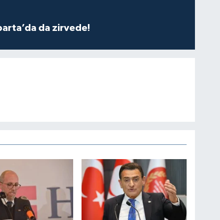
parta’da da zirvede!