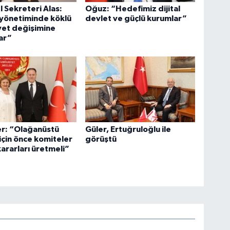
 Sekreteri Alas:
Oğuz: “Hedefimiz dijital
 yönetiminde köklü
devlet ve güçlü kurumlar”
iyet değişimine
var”
er: “Olağanüstü
Güler, Ertuğruloğlu ile
 için önce komiteler
görüştü
kararları üretmeli”