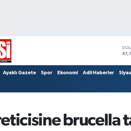
DOL
47,
EUR
55,
STE
Ayaklı Gazete
Spor
Ekonomi
Adli Haberler
Siya
64,
ticisine brucella 