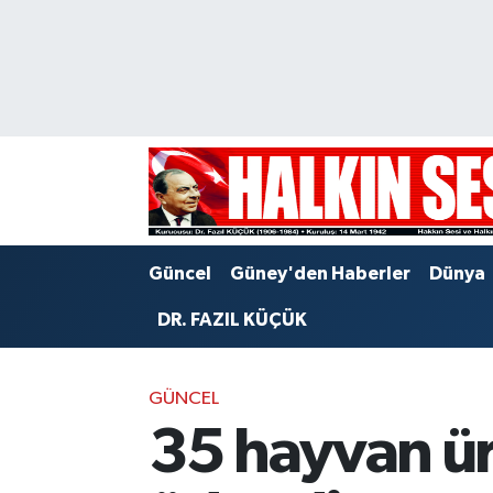
Nöbetçi Eczaneler
Hava Durumu
Trafik Durumu
Puan Durumu ve Fikstür
Güncel
Güney'den Haberler
Dünya
Tüm Manşetler
DR. FAZIL KÜÇÜK
Son Dakika Haberleri
GÜNCEL
Haber Arşivi
35 hayvan üre