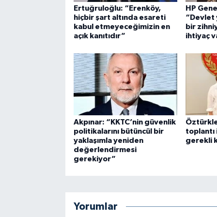
Ertuğruloğlu: “Erenköy,
HP Genel
hiçbir şart altında esareti
“Devlet
kabul etmeyeceğimizin en
bir zihn
açık kanıtıdır”
ihtiyaç 
Akpınar: “KKTC’nin güvenlik
Öztürkl
politikalarını bütüncül bir
toplantı
yaklaşımla yeniden
gerekli 
değerlendirmesi
gerekiyor”
Yorumlar