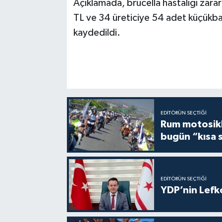
Açıklamada, brucella hastalığı zarar
TL ve 34 üreticiye 54 adet küçükba
kaydedildi.
EDITÖRÜN SEÇTIĞI
Rum motosikle
bugün “kısa 
EDITÖRÜN SEÇTIĞI
YDP’nin Lefk