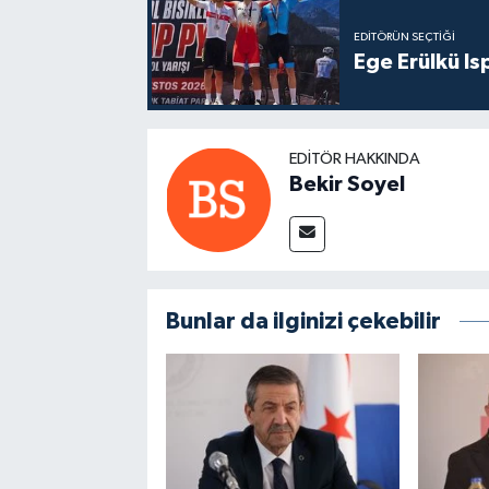
EDITÖRÜN SEÇTIĞI
Ege Erülkü Is
EDITÖR HAKKINDA
Bekir Soyel
Bunlar da ilginizi çekebilir