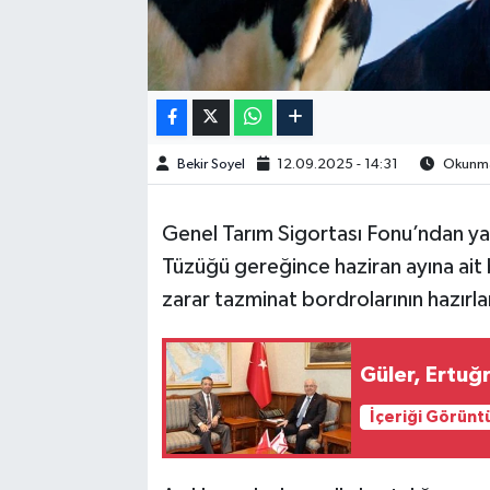
Bekir Soyel
12.09.2025 - 14:31
Okunma 
Genel Tarım Sigortası Fonu’ndan ya
Tüzüğü gereğince haziran ayına ait
zarar tazminat bordrolarının hazırlan
Güler, Ertuğ
İçeriği Görünt