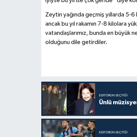
iyiyse bu yıl ise çok geride” diye ko
Zeytin yağında geçmiş yıllarda 5-6 ki
ancak bu yıl rakamın 7-8 kilolara yük
vatandaşlarımız, bunda en büyük ne
olduğunu dile getirdiler.
EDITÖRÜN SEÇTIĞI
Ünlü müzisye
EDITÖRÜN SEÇTIĞI