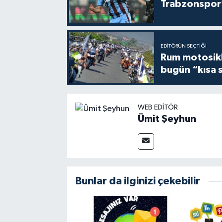
Trabzonspor’
EDITÖRÜN SEÇTIĞI
Rum motosikle
bugün “kısa 
WEB EDITÖR
Ümit Şeyhun
Bunlar da ilginizi çekebilir