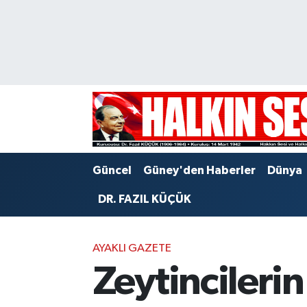
Nöbetçi Eczaneler
Hava Durumu
Trafik Durumu
Puan Durumu ve Fikstür
Güncel
Güney'den Haberler
Dünya
Tüm Manşetler
DR. FAZIL KÜÇÜK
Son Dakika Haberleri
AYAKLI GAZETE
Haber Arşivi
Zeytincileri