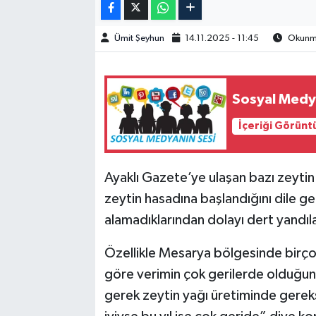
Ümit Şeyhun
14.11.2025 - 11:45
Okunma
Sosyal Medy
İçeriği Görünt
Ayaklı Gazete’ye ulaşan bazı zeytin 
zeytin hasadına başlandığını dile ge
alamadıklarından dolayı dert yandıla
Özellikle Mesarya bölgesinde birçok
göre verimin çok gerilerde olduğunu 
gerek zeytin yağı üretiminde gerek