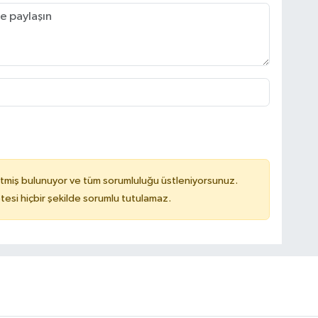
tmiş bulunuyor ve tüm sorumluluğu üstleniyorsunuz.
tesi hiçbir şekilde sorumlu tutulamaz.