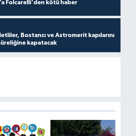
a Folcarelli'den kötü haber
tliler, Bostancı ve Astromerit kapılarını
süreliğine kapatacak