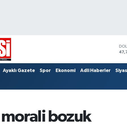
DO
47,
EU
55,
STE
Ayaklı Gazete
Spor
Ekonomi
Adli Haberler
Siya
64,
n morali bozuk