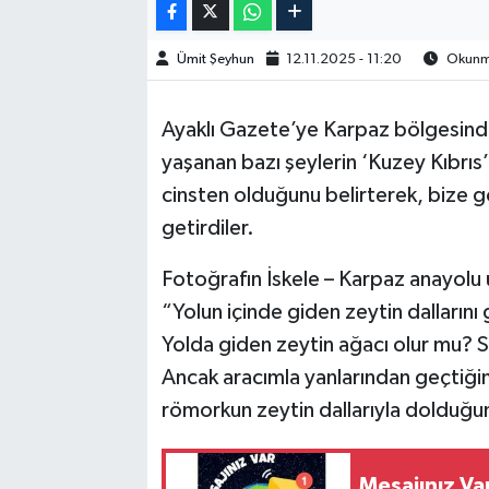
Ümit Şeyhun
12.11.2025 - 11:20
Okunma
Ayaklı Gazete’ye Karpaz bölgesinde
yaşanan bazı şeylerin ‘Kuzey Kıbrı
cinsten olduğunu belirterek, bize gö
getirdiler.
Fotoğrafın İskele – Karpaz anayolu 
“Yolun içinde giden zeytin dalları
Yolda giden zeytin ağacı olur mu?
S
Ancak aracımla yanlarından geçtiği
römorkun zeytin dallarıyla dolduğu
Mesajınız Va