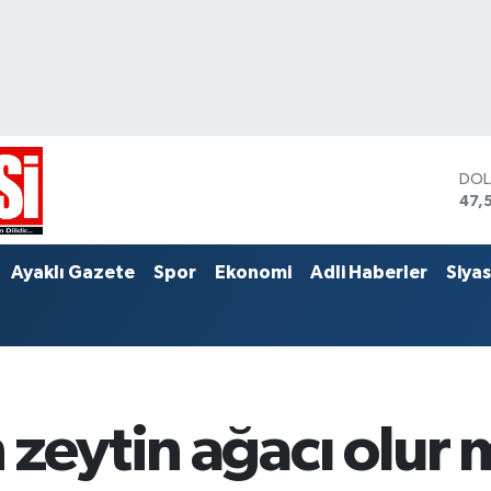
DO
47,
EU
55,
STE
Ayaklı Gazete
Spor
Ekonomi
Adli Haberler
Siya
64,
 zeytin ağacı olur