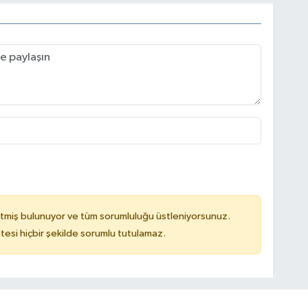
tmiş bulunuyor ve tüm sorumluluğu üstleniyorsunuz.
tesi hiçbir şekilde sorumlu tutulamaz.