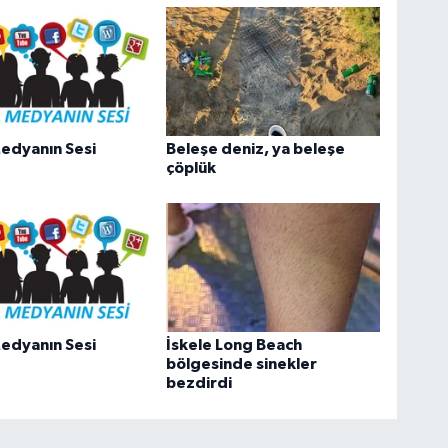
edyanın Sesi
Beleşe deniz, ya beleşe
çöplük
edyanın Sesi
İskele Long Beach
bölgesinde sinekler
bezdirdi