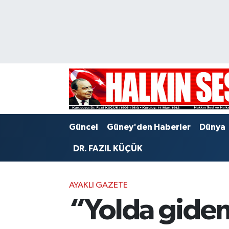
Nöbetçi Eczaneler
Hava Durumu
Trafik Durumu
Puan Durumu ve Fikstür
Güncel
Güney'den Haberler
Dünya
Tüm Manşetler
DR. FAZIL KÜÇÜK
Son Dakika Haberleri
AYAKLI GAZETE
Haber Arşivi
“Yolda giden