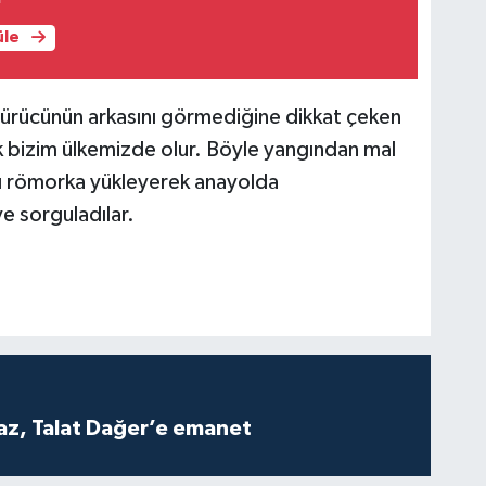
üle
ürücünün arkasını görmediğine dikkat çeken
 bizim ülkemizde olur. Böyle yangından mal
lını römorka yükleyerek anayolda
e sorguladılar.
z, Talat Dağer’e emanet