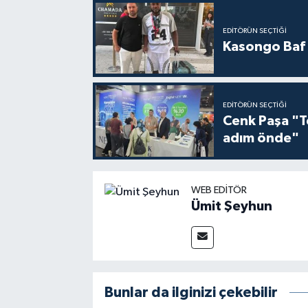
EDITÖRÜN SEÇTIĞI
Kasongo Baf i
EDITÖRÜN SEÇTIĞI
Cenk Paşa "T
adım önde"
WEB EDITÖR
Ümit Şeyhun
Bunlar da ilginizi çekebilir