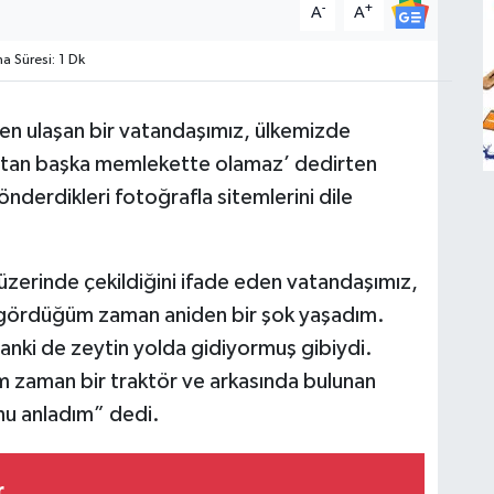
-
+
A
A
 Süresi: 1 Dk
n ulaşan bir vatandaşımız, ülkemizde
s’tan başka memlekette olamaz’ dedirten
nderdikleri fotoğrafla sitemlerini dile
üzerinde çekildiğini ifade eden vatandaşımız,
nı gördüğüm zaman aniden bir şok yaşadım.
anki de zeytin yolda gidiyormuş gibiydi.
m zaman bir traktör ve arkasında bulunan
nu anladım” dedi.
r