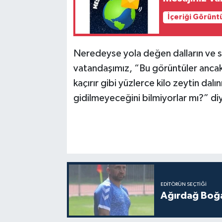
İçeriği Görünt
Neredeyse yola değen dalların ve s
vatandaşımız, “Bu görüntüler ancak
kaçırır gibi yüzlerce kilo zeytin da
gidilmeyeceğini bilmiyorlar mı?” diy
EDITÖRÜN SEÇTIĞI
Ağırdağ Boğa