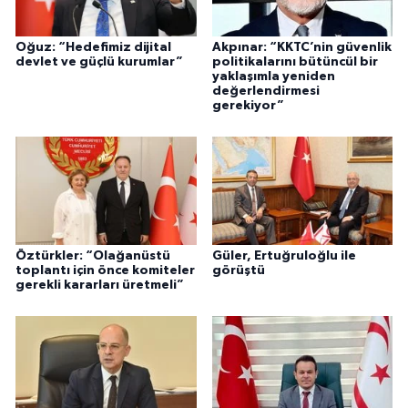
Oğuz: “Hedefimiz dijital
Akpınar: “KKTC’nin güvenlik
devlet ve güçlü kurumlar”
politikalarını bütüncül bir
yaklaşımla yeniden
değerlendirmesi
gerekiyor”
Öztürkler: “Olağanüstü
Güler, Ertuğruloğlu ile
toplantı için önce komiteler
görüştü
gerekli kararları üretmeli”