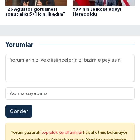
"26 Ağustos görüşmesi
YDP’nin Lefkoşa adayı
sonuç alıcı 5+1 için ilk adım"
Haraç oldu
Yorumlar
Gönder
Yorum yazarak
topluluk kurallarımızı
kabul etmiş bulunuyor