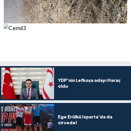
YDP’nin Lefkoşa adayı Haraç
oldu
Ege Erülkü Isparta’da da
zirvede!