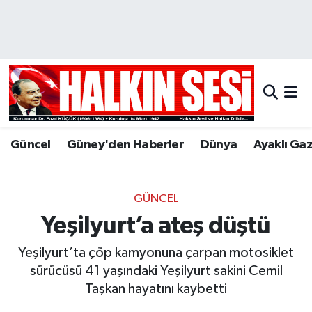
Nöbetçi Eczaneler
Hava Durumu
Trafik Durumu
Güncel
Güney'den Haberler
Dünya
Ayaklı Ga
Puan Durumu ve Fikstür
Tüm Manşetler
GÜNCEL
Yeşilyurt’a ateş düştü
Son Dakika Haberleri
Yeşilyurt’ta çöp kamyonuna çarpan motosiklet
Haber Arşivi
sürücüsü 41 yaşındaki Yeşilyurt sakini Cemil
Taşkan hayatını kaybetti