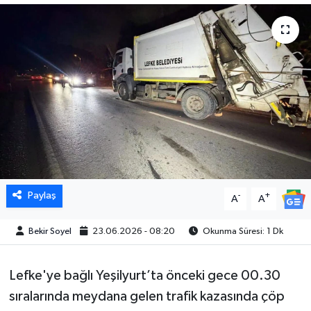
Paylaş
-
+
A
A
Bekir Soyel
23.06.2026 - 08:20
Okunma Süresi: 1 Dk
Lefke'ye bağlı Yeşilyurt’ta önceki gece 00.30
sıralarında meydana gelen trafik kazasında çöp