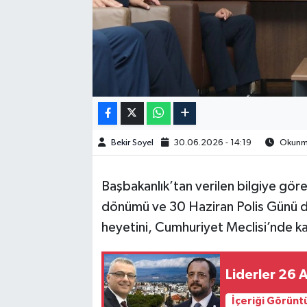
Bekir Soyel
30.06.2026 - 14:19
Okunma
Başbakanlık’tan verilen bilgiye göre, 
dönümü ve 30 Haziran Polis Günü do
heyetini, Cumhuriyet Meclisi’nde ka
Liderler 26 
İçeriği Görünt