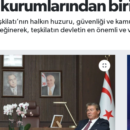
kurumlarından bir
eşkilatı’nın halkın huzuru, güvenliği ve k
eğinerek, teşkilatın devletin en önemli v