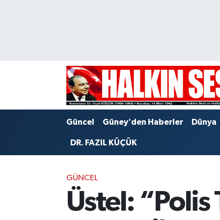
Nöbetçi Eczaneler
Hava Durumu
Trafik Durumu
Puan Durumu ve Fikstür
Güncel
Güney'den Haberler
Dünya
Tüm Manşetler
DR. FAZIL KÜÇÜK
Son Dakika Haberleri
GÜNCEL
Haber Arşivi
Üstel: “Polis