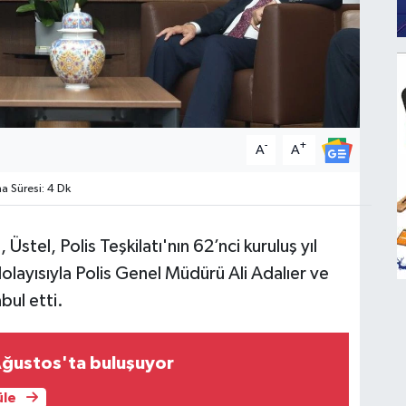
-
+
A
A
 Süresi: 4 Dk
Üstel, Polis Teşkilatı'nın 62’nci kuruluş yıl
layısıyla Polis Genel Müdürü Ali Adalıer ve
bul etti.
Ağustos'ta buluşuyor
üle