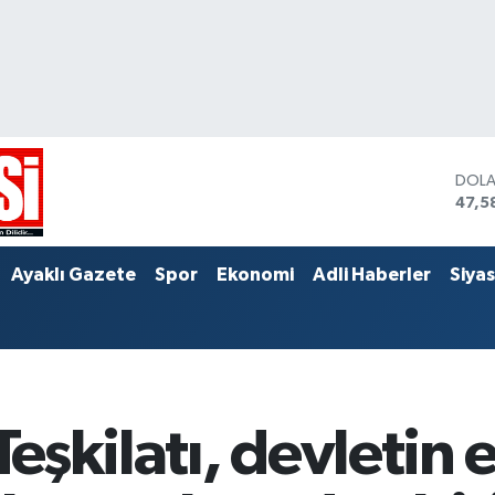
DOL
47,5
EUR
55,0
STER
Ayaklı Gazete
Spor
Ekonomi
Adli Haberler
Siya
64,1
 Teşkilatı, devletin