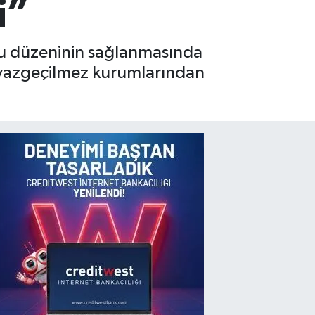
i”
amu düzeninin sağlanmasında
e vazgeçilmez kurumlarından