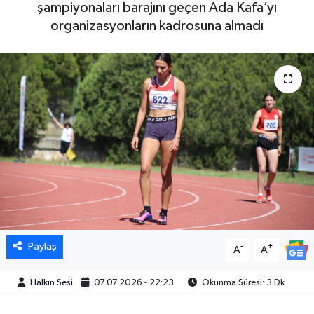
şampiyonaları barajını geçen Ada Kafa’yı
organizasyonların kadrosuna almadı
Paylaş
-
+
A
A
Halkın Sesi
07.07.2026 - 22:23
Okunma Süresi: 3 Dk