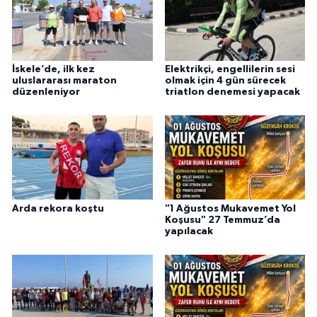
İskele’de, ilk kez
Elektrikçi, engellilerin sesi
uluslararası maraton
olmak için 4 gün sürecek
düzenleniyor
triatlon denemesi yapacak
Arda rekora koştu
"1 Ağustos Mukavemet Yol
Koşusu" 27 Temmuz’da
yapılacak