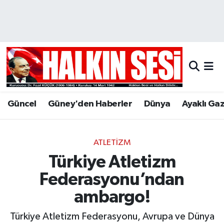
Nöbetçi Eczaneler
Hava Durumu
Trafik Durumu
Güncel
Güney'den Haberler
Dünya
Ayaklı Ga
Puan Durumu ve Fikstür
Tüm Manşetler
ATLETIZM
Türkiye Atletizm
Son Dakika Haberleri
Federasyonu’ndan
Haber Arşivi
ambargo!
Türkiye Atletizm Federasyonu, Avrupa ve Dünya