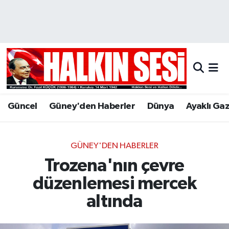
Nöbetçi Eczaneler
Hava Durumu
Trafik Durumu
Güncel
Güney'den Haberler
Dünya
Ayaklı Ga
Puan Durumu ve Fikstür
Tüm Manşetler
GÜNEY'DEN HABERLER
Trozena'nın çevre
Son Dakika Haberleri
düzenlemesi mercek
Haber Arşivi
altında