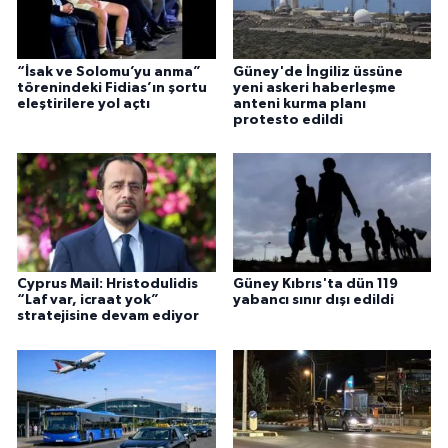
“İsak ve Solomu’yu anma”
Güney'de İngiliz üssüne
törenindeki Fidias’ın şortu
yeni askeri haberleşme
eleştirilere yol açtı
anteni kurma planı
protesto edildi
Cyprus Mail: Hristodulidis
Güney Kıbrıs'ta dün 119
“Laf var, icraat yok”
yabancı sınır dışı edildi
stratejisine devam ediyor