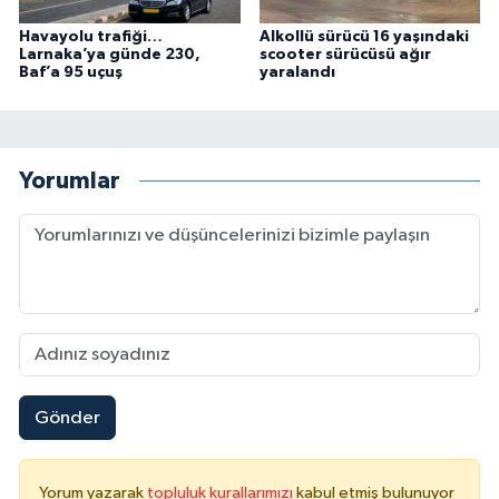
Havayolu trafiği…
Alkollü sürücü 16 yaşındaki
Larnaka’ya günde 230,
scooter sürücüsü ağır
Baf’a 95 uçuş
yaralandı
Yorumlar
Gönder
Yorum yazarak
topluluk kurallarımızı
kabul etmiş bulunuyor