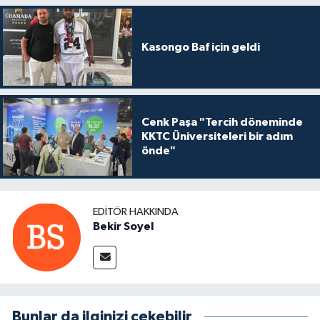
Kasongo Baf için geldi
Cenk Paşa "Tercih döneminde
KKTC Üniversiteleri bir adım
önde"
EDITÖR HAKKINDA
Bekir Soyel
Bunlar da ilginizi çekebilir