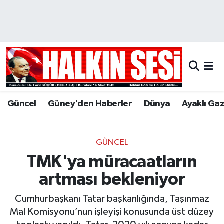
Nöbetçi Eczaneler
Hava Durumu
Trafik Durumu
Güncel
Güney'den Haberler
Dünya
Ayaklı Ga
Puan Durumu ve Fikstür
Tüm Manşetler
GÜNCEL
TMK'ya müracaatların
Son Dakika Haberleri
artması bekleniyor
Haber Arşivi
Cumhurbaşkanı Tatar başkanlığında, Taşınmaz
Mal Komisyonu’nun işleyişi konusunda üst düzey