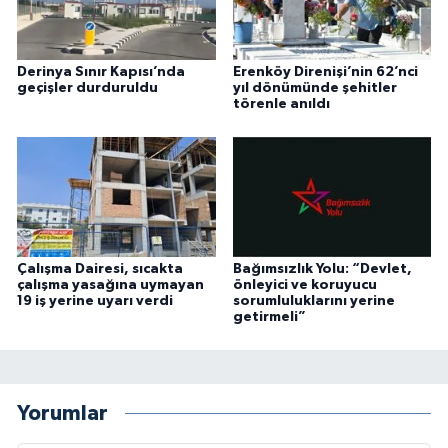
Derinya Sınır Kapısı’nda
Erenköy Direnişi’nin 62’nci
geçişler durduruldu
yıl dönümünde şehitler
törenle anıldı
Çalışma Dairesi, sıcakta
Bağımsızlık Yolu: “Devlet,
çalışma yasağına uymayan
önleyici ve koruyucu
19 iş yerine uyarı verdi
sorumluluklarını yerine
getirmeli”
Yorumlar