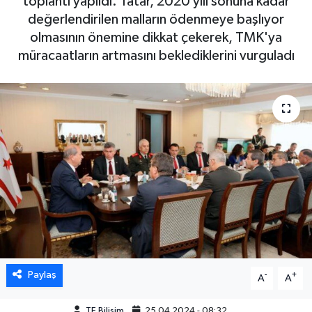
toplantı yapıldı. Tatar, 2020 yılı sonuna kadar
değerlendirilen malların ödenmeye başlıyor
olmasının önemine dikkat çekerek, TMK'ya
müracaatların artmasını beklediklerini vurguladı
Paylaş
-
+
A
A
TE Bilisim
25.04.2024 - 08:32