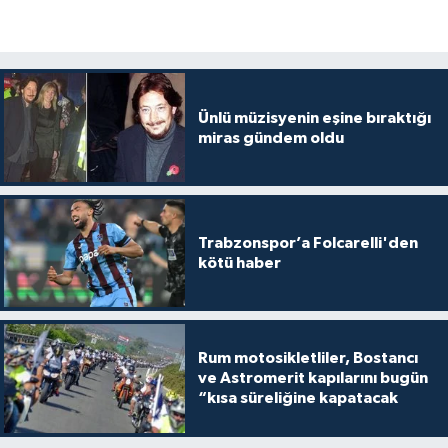
Ünlü müzisyenin eşine bıraktığı
miras gündem oldu
Trabzonspor’a Folcarelli'den
kötü haber
Rum motosikletliler, Bostancı
ve Astromerit kapılarını bugün
“kısa süreliğine kapatacak