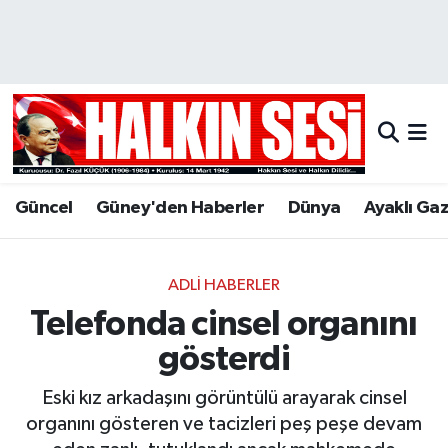
Nöbetçi Eczaneler
Hava Durumu
Trafik Durumu
Güncel
Güney'den Haberler
Dünya
Ayaklı Ga
Puan Durumu ve Fikstür
Tüm Manşetler
ADLI HABERLER
Telefonda cinsel organını
Son Dakika Haberleri
gösterdi
Haber Arşivi
Eski kız arkadaşını görüntülü arayarak cinsel
organını gösteren ve tacizleri peş peşe devam