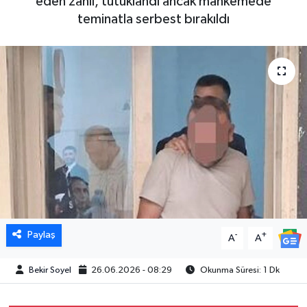
eden zanlı, tutuklandı ancak mahkemede
teminatla serbest bırakıldı
Paylaş
-
+
A
A
Bekir Soyel
26.06.2026 - 08:29
Okunma Süresi: 1 Dk