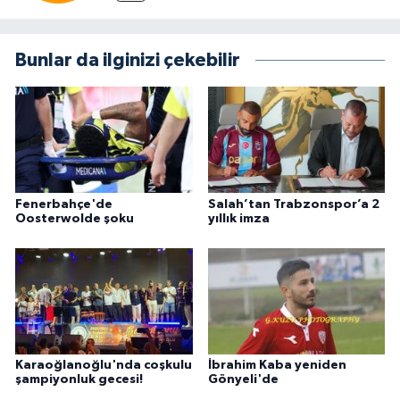
Bunlar da ilginizi çekebilir
Fenerbahçe'de
Salah’tan Trabzonspor’a 2
Oosterwolde şoku
yıllık imza
Karaoğlanoğlu'nda coşkulu
İbrahim Kaba yeniden
şampiyonluk gecesi!
Gönyeli'de