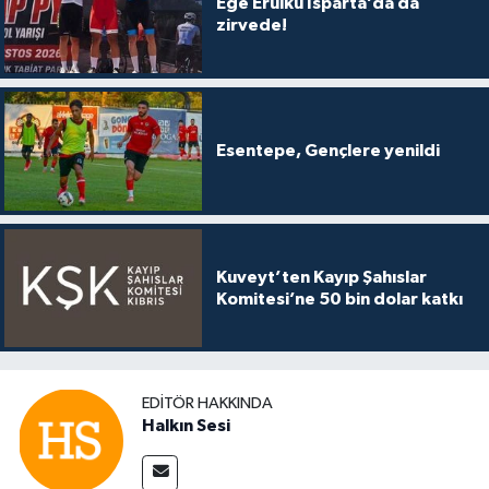
Ege Erülkü Isparta’da da
zirvede!
Esentepe, Gençlere yenildi
Kuveyt’ten Kayıp Şahıslar
Komitesi’ne 50 bin dolar katkı
EDITÖR HAKKINDA
Halkın Sesi