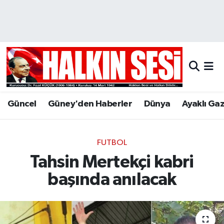
Nöbetçi Eczaneler
Hava Durumu
Trafik Durumu
Güncel
Güney'den Haberler
Dünya
Ayaklı Ga
Puan Durumu ve Fikstür
Tüm Manşetler
FUTBOL
Tahsin Mertekçi kabri
Son Dakika Haberleri
başında anılacak
Haber Arşivi