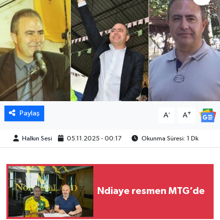
Paylaş
-
+
A
A
Halkın Sesi
05.11.2025 - 00:17
Okunma Süresi: 1 Dk
Ndiaye resmen MTG’de