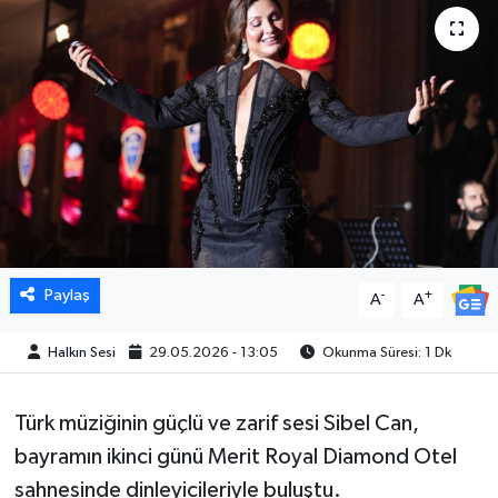
Paylaş
-
+
A
A
Halkın Sesi
29.05.2026 - 13:05
Okunma Süresi: 1 Dk
Türk müziğinin güçlü ve zarif sesi Sibel Can,
bayramın ikinci günü Merit Royal Diamond Otel
sahnesinde dinleyicileriyle buluştu.