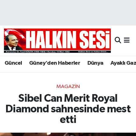
Nöbetçi Eczaneler
Hava Durumu
Trafik Durumu
Güncel
Güney'den Haberler
Dünya
Ayaklı Ga
Puan Durumu ve Fikstür
Tüm Manşetler
MAGAZIN
Sibel Can Merit Royal
Son Dakika Haberleri
Diamond sahnesinde mest
Haber Arşivi
etti