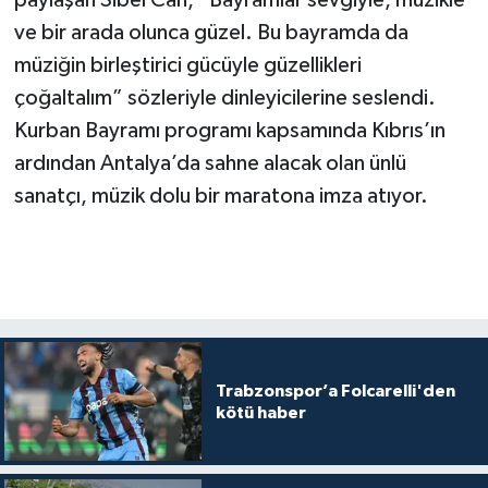
paylaşan Sibel Can, “Bayramlar sevgiyle, müzikle
ve bir arada olunca güzel. Bu bayramda da
müziğin birleştirici gücüyle güzellikleri
çoğaltalım” sözleriyle dinleyicilerine seslendi.
Kurban Bayramı programı kapsamında Kıbrıs’ın
ardından Antalya’da sahne alacak olan ünlü
sanatçı, müzik dolu bir maratona imza atıyor.
Trabzonspor’a Folcarelli'den
kötü haber