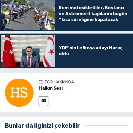
Rum motosikletliler, Bostancı
ve Astromerit kapılarını bugün
“kısa süreliğine kapatacak
YDP’nin Lefkoşa adayı Haraç
oldu
EDITÖR HAKKINDA
Halkın Sesi
Bunlar da ilginizi çekebilir