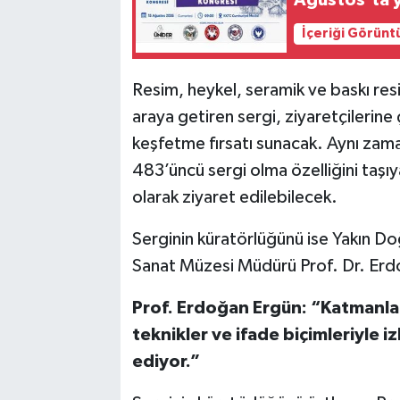
İçeriği Görünt
Resim, heykel, seramik ve baskı res
araya getiren sergi, ziyaretçilerine 
keşfetme fırsatı sunacak. Aynı zam
483’üncü sergi olma özelliğini taşı
olarak ziyaret edilebilecek.
Serginin küratörlüğünü ise Yakın 
Sanat Müzesi Müdürü Prof. Dr. Erd
Prof. Erdoğan Ergün: “Katmanlar 
teknikler ve ifade biçimleriyle i
ediyor.”