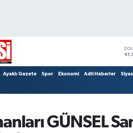
DO
47,
EU
55,
STE
Ayaklı Gazete
Spor
Ekonomi
Adli Haberler
Siya
64,
manları GÜNSEL Sa