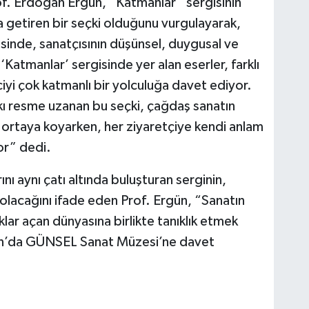
of. Erdoğan Ergün, “Katmanlar” sergisinin
aya getiren bir seçki olduğunu vurgulayarak,
sinde, sanatçısının düşünsel, duygusal ve
 ‘Katmanlar’ sergisinde yer alan eserler, farklı
iciyi çok katmanlı bir yolculuğa davet ediyor.
ı resme uzanan bu seçki, çağdaş sanatın
 ortaya koyarken, her ziyaretçiye kendi anlam
or” dedi.
rını aynı çatı altında buluşturan serginin,
 olacağını ifade eden Prof. Ergün, “Sanatın
lar açan dünyasına birlikte tanıklık etmek
ran’da GÜNSEL Sanat Müzesi’ne davet