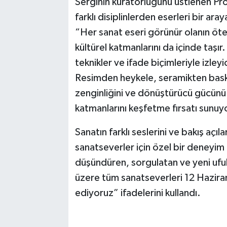
Serginin küratörlüğünü üstlenen Pr
farklı disiplinlerden eserleri bir ar
“Her sanat eseri görünür olanın öte
kültürel katmanlarını da içinde taşır.
teknikler ve ifade biçimleriyle izley
Resimden heykele, seramikten bask
zenginliğini ve dönüştürücü gücünü
katmanlarını keşfetme fırsatı sunuy
Sanatın farklı seslerini ve bakış açıla
sanatseverler için özel bir deneyim
düşündüren, sorgulatan ve yeni ufuk
üzere tüm sanatseverleri 12 Hazi
ediyoruz” ifadelerini kullandı.