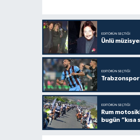
EDITÖRÜN SEÇTIĞI
Ünlü müzisye
EDITÖRÜN SEÇTIĞI
Trabzonspor’
EDITÖRÜN SEÇTIĞI
Rum motosikle
bugün “kısa 