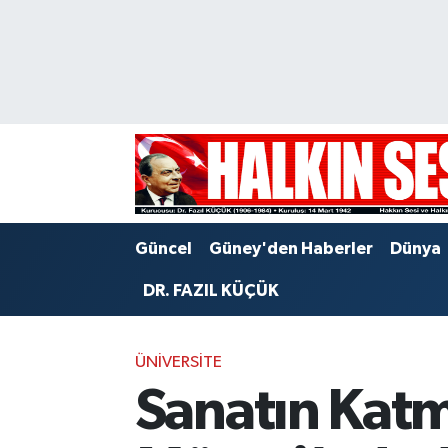
Nöbetçi Eczaneler
Hava Durumu
Trafik Durumu
Puan Durumu ve Fikstür
Güncel
Güney'den Haberler
Dünya
Tüm Manşetler
DR. FAZIL KÜÇÜK
Son Dakika Haberleri
ÜNIVERSITE
Haber Arşivi
Sanatın Kat