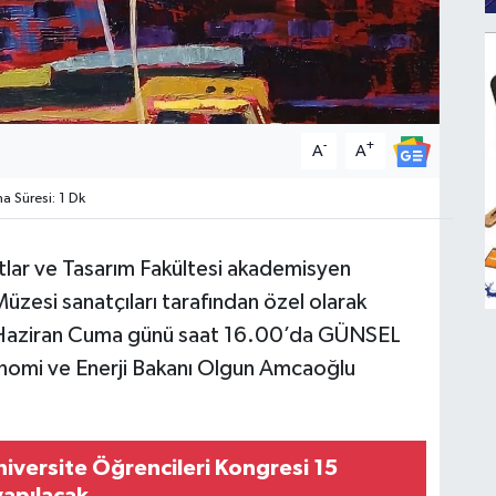
-
+
A
A
 Süresi: 1 Dk
tlar ve Tasarım Fakültesi akademisyen
Müzesi sanatçıları tarafından özel olarak
2 Haziran Cuma günü saat 16.00’da GÜNSEL
nomi ve Enerji Bakanı Olgun Amcaoğlu
Üniversite Öğrencileri Kongresi 15
yapılacak