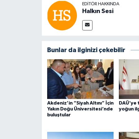
EDITÖR HAKKINDA
Halkın Sesi
Bunlar da ilginizi çekebilir
Akdeniz’in “Siyah Altını” İçin
DAÜ’ye 
Yakın Doğu Üniversitesi’nde
yoğun il
buluştular