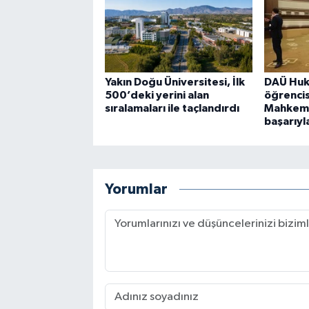
Yakın Doğu Üniversitesi, İlk
DAÜ Huk
500’deki yerini alan
öğrencis
sıralamaları ile taçlandırdı
Mahkeme
başarıyl
Yorumlar