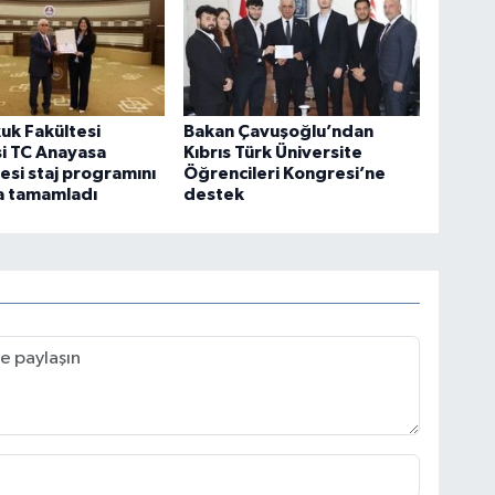
uk Fakültesi
Bakan Çavuşoğlu’ndan
i TC Anayasa
Kıbrıs Türk Üniversite
si staj programını
Öğrencileri Kongresi’ne
a tamamladı
destek