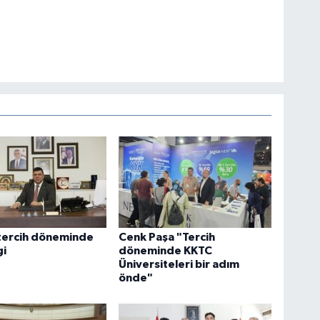
tercih döneminde
Cenk Paşa "Tercih
gi
döneminde KKTC
Üniversiteleri bir adım
önde"