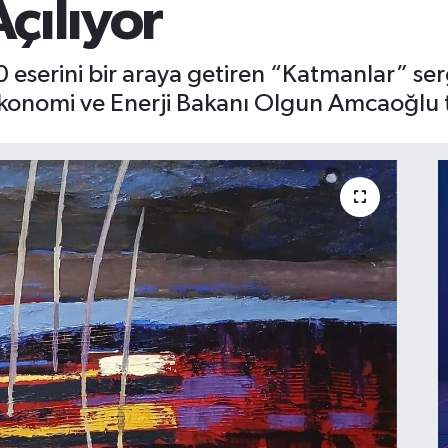
çılıyor
 eserini bir araya getiren “Katmanlar” se
onomi ve Enerji Bakanı Olgun Amcaoğlu t