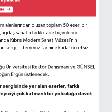
üle
im alanlarından oluşan toplam 50 eseri bir
çağdaş sanatın farklı ifade biçimlerini
anda Kıbrıs Modern Sanat Müzesi’nin
yan sergi, 1 Temmuz tarihine kadar ücretsiz
Doğu Üniversitesi Rektör Danışmanı ve GÜNSEL
oğan Ergün üstlenecek.
sergisinde yer alan eserler, farklı
zleyiciyi çok katmanlı bir yolculuğa davet