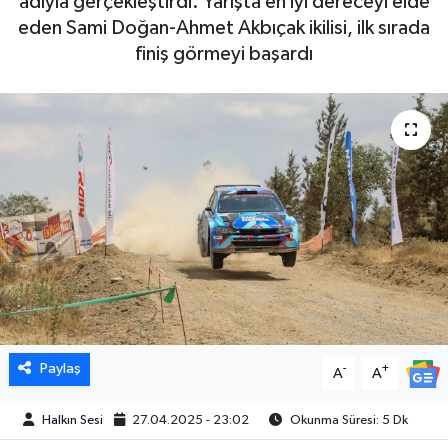
adıyla gerçekleştirdi. Yarışta en iyi dereceyi elde
eden Sami Doğan-Ahmet Akbıçak ikilisi, ilk sırada
finiş görmeyi başardı
Paylaş
-
+
A
A
Halkın Sesi
27.04.2025 - 23:02
Okunma Süresi: 5 Dk