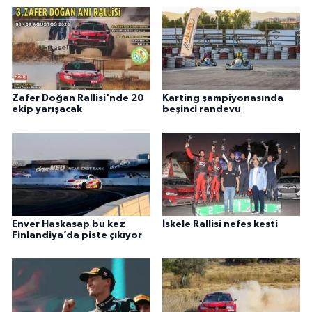
Zafer Doğan Rallisi'nde 20
Karting şampiyonasında
ekip yarışacak
beşinci randevu
Enver Haskasap bu kez
İskele Rallisi nefes kesti
Finlandiya’da piste çıkıyor