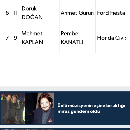
Doruk
6
11
Ahmet Gürün
Ford Fiesta 
DOĞAN
Mehmet
Pembe
7
9
Honda Civic
KAPLAN
KANATLI
Ünlü müzisyenin eşine bıraktığı
miras gündem oldu