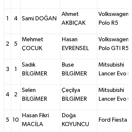
Ahmet
Volkswagen
1
4
Sami DOĞAN
AKBIÇAK
Polo R5
Mehmet
Hasan
Volkswagen
2
5
ÇOCUK
EVRENSEL
Polo GTI R5
Sadık
Buse
Mitsubishi
3
1
BİLGİMER
BİLGİMER
Lancer Evo 8
Selen
Çeçilya
Mitsubishi
4
2
BİLGİMER
BİLGİMER
Lancer Evo 6
Hasan Fikri
Doğa
5
10
Ford Fiesta 
MACİLA
KOYUNCU