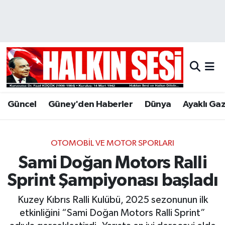
Nöbetçi Eczaneler
Hava Durumu
Trafik Durumu
Güncel
Güney'den Haberler
Dünya
Ayaklı Ga
Puan Durumu ve Fikstür
Tüm Manşetler
OTOMOBIL VE MOTOR SPORLARI
Sami Doğan Motors Ralli
Son Dakika Haberleri
Sprint Şampiyonası başladı
Haber Arşivi
Kuzey Kıbrıs Ralli Kulübü, 2025 sezonunun ilk
etkinliğini “Sami Doğan Motors Ralli Sprint”