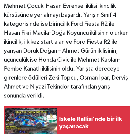
Mehmet Çocuk-Hasan Evrensel ikilisi ikincilik
kürsüsünde yer almayı başardı. Yarışın Sınıf 4
kategorisinde ise birincilik Ford Fiesta R2 ile
Hasan Fikri Macila-Doğa Koyuncu ikilisinin olurken
ikincilik, ilk kez start alan ve Ford Fiesta R2 ile
yarışan Doruk Doğan – Ahmet Gürün ikilisinin,
üçüncülük ise Honda Civic ile Mehmet Kaplan-
Pembe Kanatlı ikilisinin oldu. Yarışta dereceye
girenlere ödülleri Zeki Topcu, Osman İpar, Derviş
Ahmet ve Niyazi Tekindor tarafından yarış
sonunda verildi.
İskele Rallisi’nde bir ilk
yaşanacak