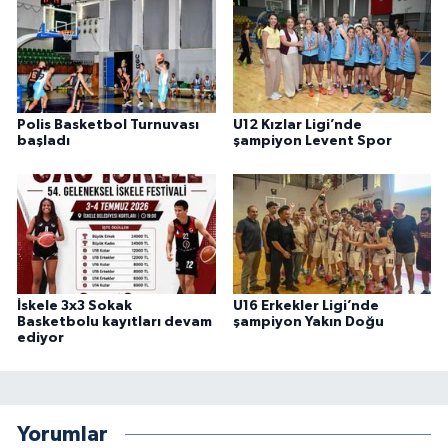
Polis Basketbol Turnuvası
U12 Kızlar Ligi’nde
başladı
şampiyon Levent Spor
İskele 3x3 Sokak
U16 Erkekler Ligi’nde
Basketbolu kayıtları devam
şampiyon Yakın Doğu
ediyor
Yorumlar