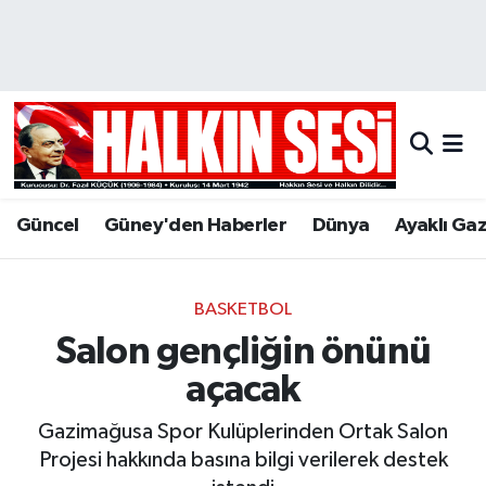
Nöbetçi Eczaneler
Hava Durumu
Trafik Durumu
Güncel
Güney'den Haberler
Dünya
Ayaklı Ga
Puan Durumu ve Fikstür
Tüm Manşetler
BASKETBOL
Salon gençliğin önünü
Son Dakika Haberleri
açacak
Haber Arşivi
Gazimağusa Spor Kulüplerinden Ortak Salon
Projesi hakkında basına bilgi verilerek destek