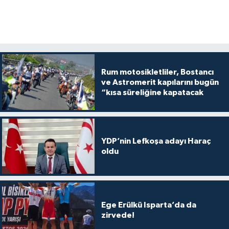
Rum motosikletliler, Bostancı
ve Astromerit kapılarını bugün
“kısa süreliğine kapatacak
YDP’nin Lefkoşa adayı Haraç
oldu
Ege Erülkü Isparta’da da
zirvede!