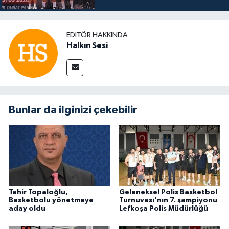
EDITÖR HAKKINDA
Halkın Sesi
Bunlar da ilginizi çekebilir
Tahir Topaloğlu,
Geleneksel Polis Basketbol
Basketbolu yönetmeye
Turnuvası'nın 7. şampiyonu
aday oldu
Lefkoşa Polis Müdürlüğü