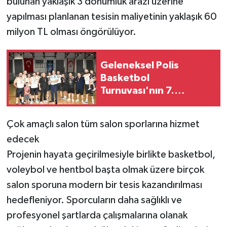
bulunan yaklaşık 3 dönümlük arazi üzerine
yapılması planlanan tesisin maliyetinin yaklaşık 60
milyon TL olması öngörülüyor.
Geleneksel Polis
Basketbol
Turnuvası'nın 7.
şampiyonu Lefkoşa
Polis Müdürlüğü
Çok amaçlı salon tüm salon sporlarına hizmet
edecek
Projenin hayata geçirilmesiyle birlikte basketbol,
voleybol ve hentbol başta olmak üzere birçok
salon sporuna modern bir tesis kazandırılması
hedefleniyor. Sporcuların daha sağlıklı ve
profesyonel şartlarda çalışmalarına olanak