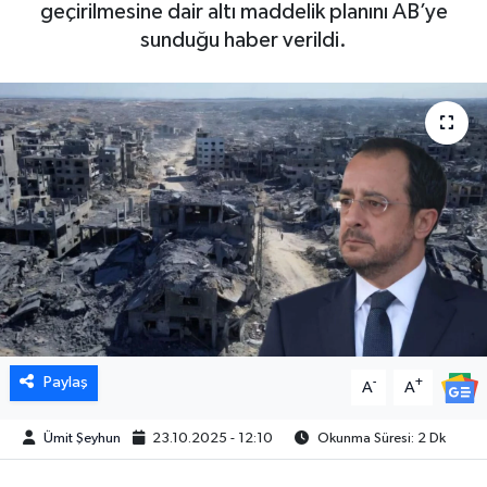
geçirilmesine dair altı maddelik planını AB’ye
sunduğu haber verildi.
Paylaş
-
+
A
A
Ümit Şeyhun
23.10.2025 - 12:10
Okunma Süresi: 2 Dk