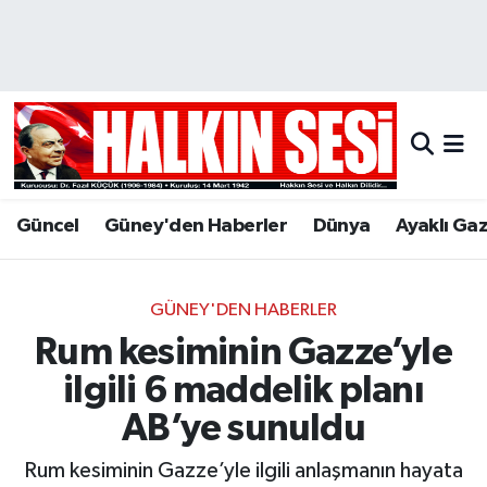
Nöbetçi Eczaneler
Hava Durumu
Trafik Durumu
Güncel
Güney'den Haberler
Dünya
Ayaklı Ga
Puan Durumu ve Fikstür
Tüm Manşetler
GÜNEY'DEN HABERLER
Rum kesiminin Gazze’yle
Son Dakika Haberleri
ilgili 6 maddelik planı
Haber Arşivi
AB’ye sunuldu
Rum kesiminin Gazze’yle ilgili anlaşmanın hayata