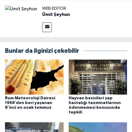
WEB EDITÖR
Ümit Şeyhun
Bunlar da ilginizi çekebilir
Rum Meteoroloji Dairesi:
Hayvan besicileri şap
1968’den beri yaşanan
hastalığı tazminatlarının
8’inci en sıcak temmuz
ödenmemesi konusunda
tepkili