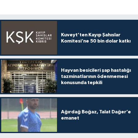
Kuveyt’ten Kayıp Şahıslar
Komitesi’ne 50 bin dolar katkı
Hayvan besicileri şap hastalığı
tazminatlarının ödenmemesi
konusunda tepkili
Ağırdağ Boğaz, Talat Dağer’e
emanet