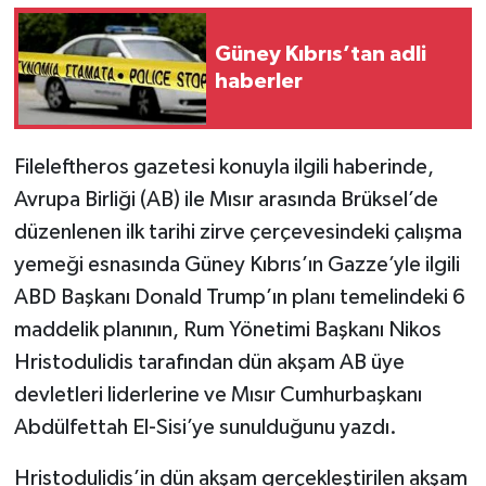
Güney Kıbrıs’tan adli
haberler
Fileleftheros gazetesi konuyla ilgili haberinde,
Avrupa Birliği (AB) ile Mısır arasında Brüksel’de
düzenlenen ilk tarihi zirve çerçevesindeki çalışma
yemeği esnasında Güney Kıbrıs’ın Gazze’yle ilgili
ABD Başkanı Donald Trump’ın planı temelindeki 6
maddelik planının, Rum Yönetimi Başkanı Nikos
Hristodulidis tarafından dün akşam AB üye
devletleri liderlerine ve Mısır Cumhurbaşkanı
Abdülfettah El-Sisi’ye sunulduğunu yazdı.
Hristodulidis’in dün akşam gerçekleştirilen akşam