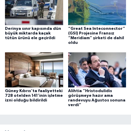
Derinya sınır kapısında dün
“Great Sea Inteconnector”
büyük miktarda kaçak
(GSI) Projesine Fransız
tütün ürünü ele geçirildi
“Meridiam” şirketi de dahil
oldu
Güney Kıbrıs’ta faaliyetteki
Alihtia “Hristodulidis
728 otelden 141’inin işletme
görüşmeye hazır ama
izni olduğu bildirildi
randevuyu Ağustos sonuna
verdi”