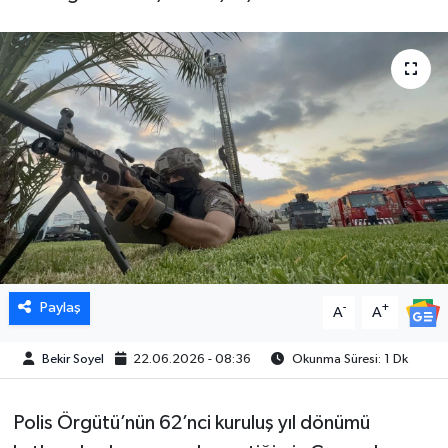
Paylaş
-
+
A
A
Bekir Soyel
22.06.2026 - 08:36
Okunma Süresi: 1 Dk
Polis Örgütü’nün 62’nci kuruluş yıl dönümü