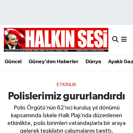
Nöbetçi Eczaneler
Hava Durumu
Trafik Durumu
Güncel
Güney'den Haberler
Dünya
Ayaklı Ga
Puan Durumu ve Fikstür
Tüm Manşetler
ETKINLIK
Polislerimiz gururlandırdı
Son Dakika Haberleri
Polis Örgütü’nün 62’nci kuruluş yıl dönümü
Haber Arşivi
kapsamında İskele Halk Plajı’nda düzenlenen
etkinlikte, polis birimleri vatandaşlarla bir araya
gelerek teşkilatın çalışmalarını tanıttı.