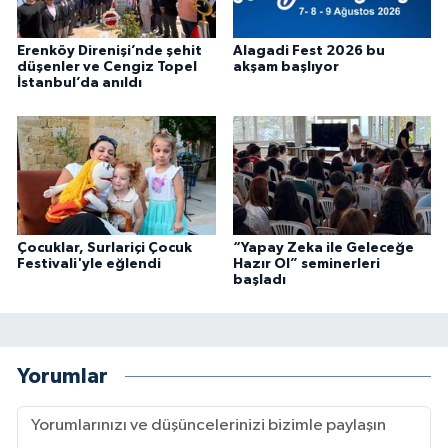
Erenköy Direnişi’nde şehit
Alagadi Fest 2026 bu
düşenler ve Cengiz Topel
akşam başlıyor
İstanbul’da anıldı
Çocuklar, Surlariçi Çocuk
“Yapay Zeka ile Geleceğe
Festivali'yle eğlendi
Hazır Ol” seminerleri
başladı
Yorumlar