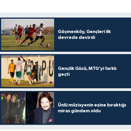
Göçmenköy, Gençleri ilk
devrede devirdi
Gençlik Gücü, MTG’yi farklı
geçti
Ünlü müzisyenin eşine bıraktığı
miras gündem oldu