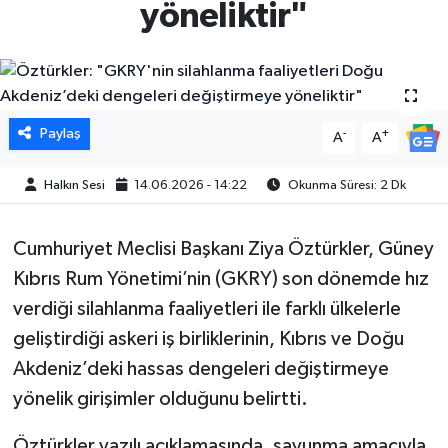
yöneliktir"
Paylaş
-
+
A
A
Halkın Sesi
14.06.2026 - 14:22
Okunma Süresi: 2 Dk
Cumhuriyet Meclisi Başkanı Ziya Öztürkler, Güney
Kıbrıs Rum Yönetimi’nin (GKRY) son dönemde hız
verdiği silahlanma faaliyetleri ile farklı ülkelerle
geliştirdiği askeri iş birliklerinin, Kıbrıs ve Doğu
Akdeniz’deki hassas dengeleri değiştirmeye
yönelik girişimler olduğunu belirtti.
Öztürkler yazılı açıklamasında, savunma amacıyla