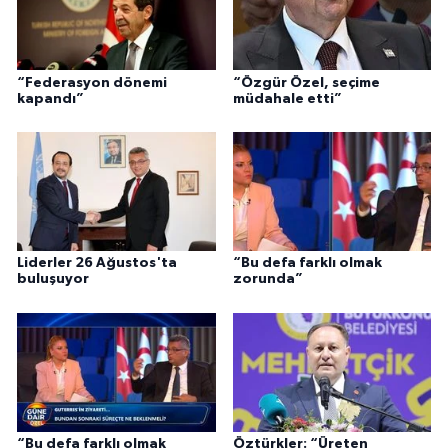
“Federasyon dönemi
“Özgür Özel, seçime
kapandı”
müdahale etti”
Liderler 26 Ağustos'ta
“Bu defa farklı olmak
buluşuyor
zorunda”
“Bu defa farklı olmak
Öztürkler: “Üreten