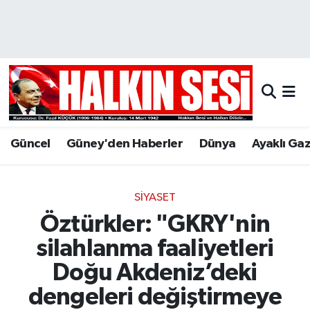
Nöbetçi Eczaneler
Hava Durumu
Trafik Durumu
Güncel
Güney'den Haberler
Dünya
Ayaklı Ga
Puan Durumu ve Fikstür
Tüm Manşetler
SIYASET
Öztürkler: "GKRY'nin
Son Dakika Haberleri
silahlanma faaliyetleri
Haber Arşivi
Doğu Akdeniz’deki
dengeleri değiştirmeye