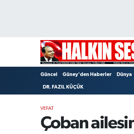
Nöbetçi Eczaneler
Hava Durumu
Trafik Durumu
Puan Durumu ve Fikstür
Güncel
Güney'den Haberler
Dünya
Tüm Manşetler
DR. FAZIL KÜÇÜK
Son Dakika Haberleri
VEFAT
Haber Arşivi
Çoban ailesi