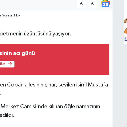
-
+
A
A
Süresi: 1 Dk
aybetmenin üzüntüsünü yaşıyor.
sinin acı günü
üle
den Çoban ailesinin çınar, sevilen isiml Mustafa
.
erkez Camisi'nde kılınan öğle namazının
dildi.