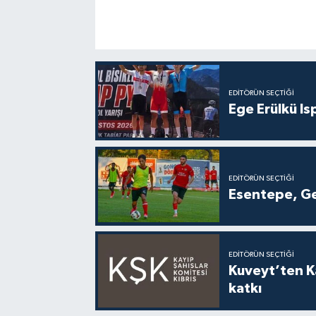
EDITÖRÜN SEÇTIĞI
Ege Erülkü Is
EDITÖRÜN SEÇTIĞI
Esentepe, Ge
EDITÖRÜN SEÇTIĞI
Kuveyt’ten Ka
katkı