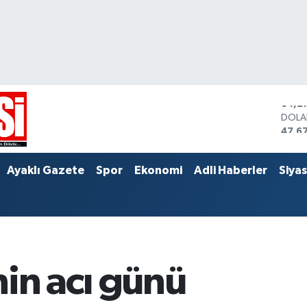
DOL
47,6
EUR
55,0
STER
Ayaklı Gazete
Spor
Ekonomi
Adli Haberler
Siya
64,2
nin acı günü