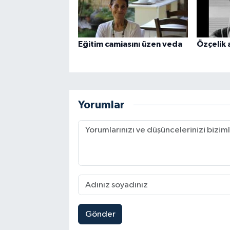
Eğitim camiasını üzen veda
Özçelik a
Yorumlar
Gönder