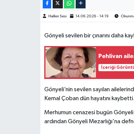
Halkın Sesi
14.06.2026 - 14:19
Okunma 
Gönyeli sevilen bir çınarını daha k
Pehlivan aile
İçeriği Görünt
Gönyeli’nin sevilen sayılan ailelerin
Kemal Çoban dün hayatını kaybetti
Merhumun cenazesi bugün Gönyeli M
ardından Gönyeli Mezarlığı'na defne