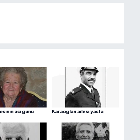
esinin acı günü
Karaoğlan ailesi yasta