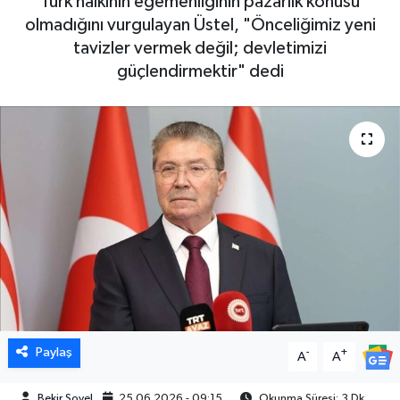
Türk halkının egemenliğinin pazarlık konusu
olmadığını vurgulayan Üstel, "Önceliğimiz yeni
tavizler vermek değil; devletimizi
güçlendirmektir" dedi
Paylaş
-
+
A
A
Bekir Soyel
25.06.2026 - 09:15
Okunma Süresi: 3 Dk