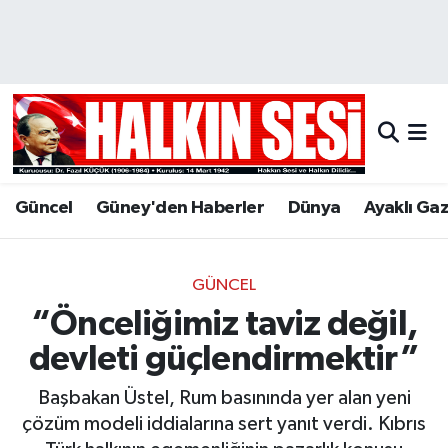
Nöbetçi Eczaneler
Hava Durumu
Trafik Durumu
Güncel
Güney'den Haberler
Dünya
Ayaklı Ga
Puan Durumu ve Fikstür
Tüm Manşetler
GÜNCEL
“Önceliğimiz taviz değil,
Son Dakika Haberleri
devleti güçlendirmektir”
Haber Arşivi
Başbakan Üstel, Rum basınında yer alan yeni
çözüm modeli iddialarına sert yanıt verdi. Kıbrıs