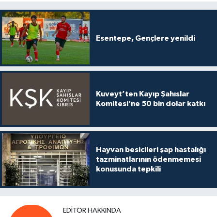
Esentepe, Gençlere yenildi
Kuveyt’ten Kayıp Şahıslar
Komitesi’ne 50 bin dolar katkı
Hayvan besicileri şap hastalığı
tazminatlarının ödenmemesi
konusunda tepkili
EDITÖR HAKKINDA