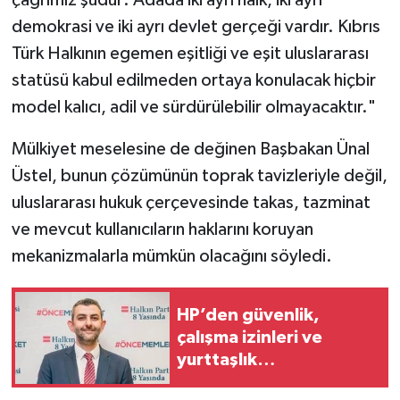
çağrımız şudur: Adada iki ayrı halk, iki ayrı
demokrasi ve iki ayrı devlet gerçeği vardır. Kıbrıs
Türk Halkının egemen eşitliği ve eşit uluslararası
statüsü kabul edilmeden ortaya konulacak hiçbir
model kalıcı, adil ve sürdürülebilir olmayacaktır."
Mülkiyet meselesine de değinen Başbakan Ünal
Üstel, bunun çözümünün toprak tavizleriyle değil,
uluslararası hukuk çerçevesinde takas, tazminat
ve mevcut kullanıcıların haklarını koruyan
mekanizmalarla mümkün olacağını söyledi.
HP’den güvenlik,
çalışma izinleri ve
yurttaşlık
uygulamalarına ilişkin