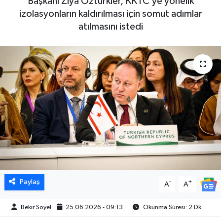
Başkanı Ziya Öztürkler, KKTC’ye yönelik
izolasyonların kaldırılması için somut adımlar
atılmasını istedi
Paylaş
-
+
A
A
Bekir Soyel
25.06.2026 - 09:13
Okunma Süresi: 2 Dk