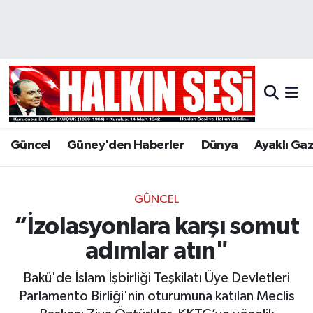
Nöbetçi Eczaneler
Hava Durumu
Trafik Durumu
Güncel
Güney'den Haberler
Dünya
Ayaklı Ga
Puan Durumu ve Fikstür
Tüm Manşetler
GÜNCEL
“İzolasyonlara karşı somut
Son Dakika Haberleri
adımlar atın"
Haber Arşivi
Bakü'de İslam İşbirliği Teşkilatı Üye Devletleri
Parlamento Birliği'nin oturumuna katılan Meclis