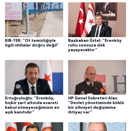
KIB-TEK: “Ot temizliğiyle
Başbakan Üstel: “Erenköy
ilgili iddialar doğru değil"
ruhu sonsuza dek
yaşayacaktır”
Ertuğruloğlu: “Erenköy,
HP Genel Sekreteri Alas:
hiçbir şart altında esareti
“Devlet yönetiminde köklü
kabul etmeyeceğimizin en
bir zihniyet değişimine
açık kanıtıdır”
ihtiyaç var”