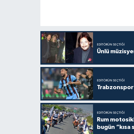
EDITÖRÜN SEÇTIĞI
Ünlü müzisye
EDITÖRÜN SEÇTIĞI
Trabzonspor’
EDITÖRÜN SEÇTIĞI
Rum motosikle
bugün “kısa 