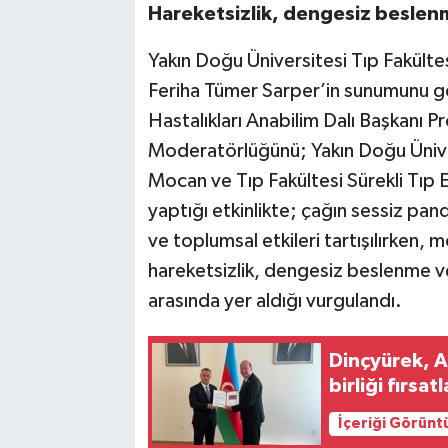
Hareketsizlik, dengesiz beslenme
Yakın Doğu Üniversitesi Tıp Fakültesi
Feriha Tümer Sarper’in sunumunu gerç
Hastalıkları Anabilim Dalı Başkanı P
Moderatörlüğünü; Yakın Doğu Üniver
Mocan ve Tıp Fakültesi Sürekli Tıp 
yaptığı etkinlikte; çağın sessiz pan
ve toplumsal etkileri tartışılırken
hareketsizlik, dengesiz beslenme ve 
arasında yer aldığı vurgulandı.
Dinçyürek, A
birliği fırsat
İçeriği Görünt