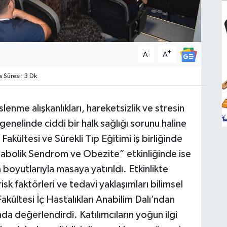
-
+
A
A
Süresi: 3 Dk
enme alışkanlıkları, hareketsizlik ve stresin
genelinde ciddi bir halk sağlığı sorunu haline
Fakültesi ve Sürekli Tıp Eğitimi iş birliğinde
bolik Sendrom ve Obezite” etkinliğinde ise
yutlarıyla masaya yatırıldı. Etkinlikte
sk faktörleri ve tedavi yaklaşımları bilimsel
akültesi İç Hastalıkları Anabilim Dalı’ndan
nda değerlendirdi. Katılımcıların yoğun ilgi