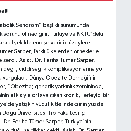
si!
abolik Sendrom” başlıklı sunumunda
lık sorunu olmadığını, Türkiye ve KKTC’deki
ralel şekilde endişe verici düzeylere
 Tümer Sarper, farklı ülkelerden örneklerle
 serdi. Asist. Dr. Feriha Tümer Sarper,
n değil, ciddi sağlık komplikasyonlarına yol
nu vurguladı. Dünya Obezite Derneği’nin
er, “Obezite; genetik yatkınlık zemininde,
n etkisiyle ortaya çıkan kronik, ilerleyici bir
kiye’de yetişkin vücut kitle indeksinin yüzde
n Doğu Üniversitesi Tıp Fakültesi İç
t. Dr. Feriha Tümer Sarper, Türkiye’nin
a olduğuna dikkat çekti. Asist. Dr. Sarper,