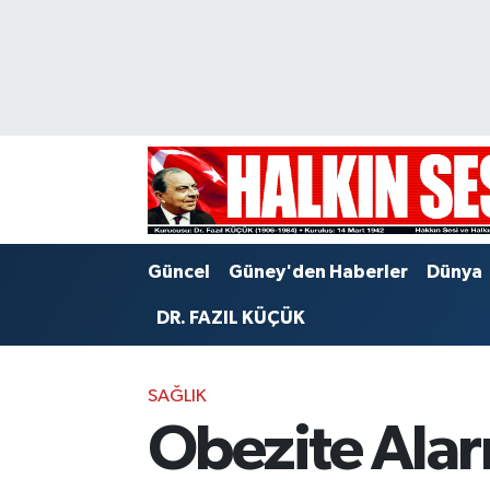
Nöbetçi Eczaneler
Hava Durumu
Trafik Durumu
Puan Durumu ve Fikstür
Güncel
Güney'den Haberler
Dünya
Tüm Manşetler
DR. FAZIL KÜÇÜK
Son Dakika Haberleri
SAĞLIK
Haber Arşivi
Obezite Alarm