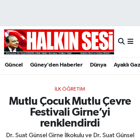
Nöbetçi Eczaneler
Hava Durumu
Trafik Durumu
Güncel
Güney'den Haberler
Dünya
Ayaklı Ga
Puan Durumu ve Fikstür
Tüm Manşetler
İLK ÖĞRETIM
Mutlu Çocuk Mutlu Çevre
Son Dakika Haberleri
Festivali Girne’yi
Haber Arşivi
renklendirdi
Dr. Suat Günsel Girne İlkokulu ve Dr. Suat Günsel