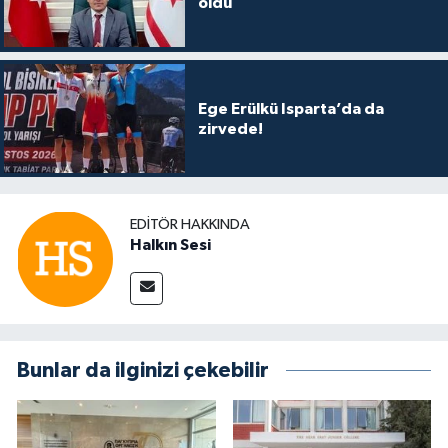
oldu
Ege Erülkü Isparta’da da
zirvede!
EDITÖR HAKKINDA
Halkın Sesi
Bunlar da ilginizi çekebilir