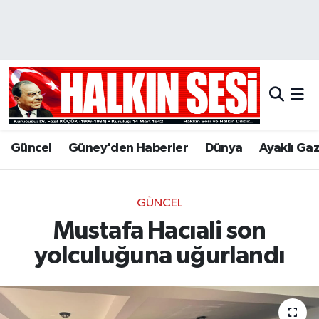
Nöbetçi Eczaneler
Hava Durumu
Trafik Durumu
Güncel
Güney'den Haberler
Dünya
Ayaklı Ga
Puan Durumu ve Fikstür
Tüm Manşetler
GÜNCEL
Mustafa Hacıali son
Son Dakika Haberleri
yolculuğuna uğurlandı
Haber Arşivi