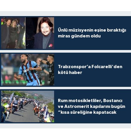
Ünlü müzisyenin eşine bıraktığı
miras gündem oldu
Trabzonspor’a Folcarelli'den
kötü haber
Rum motosikletliler, Bostancı
ve Astromerit kapılarını bugün
“kısa süreliğine kapatacak