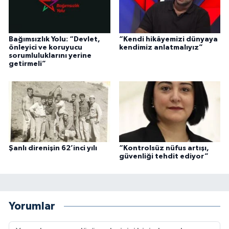
Bağımsızlık Yolu: “Devlet,
“Kendi hikâyemizi dünyaya
önleyici ve koruyucu
kendimiz anlatmalıyız”
sorumluluklarını yerine
getirmeli”
Şanlı direnişin 62’inci yılı
“Kontrolsüz nüfus artışı,
güvenliği tehdit ediyor”
Yorumlar