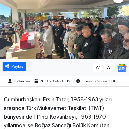
Paylaş
-
+
A
A
Halkın Sesi
26.11.2024 - 16:19
Okunma Süresi: 1 Dk
Cumhurbaşkanı Ersin Tatar, 1958-1963 yılları
arasında Türk Mukavemet Teşkilatı (TMT)
bünyesinde 11’inci Kovanbeyi, 1963-1970
yıllarında ise Boğaz Sancağı Bölük Komutanı