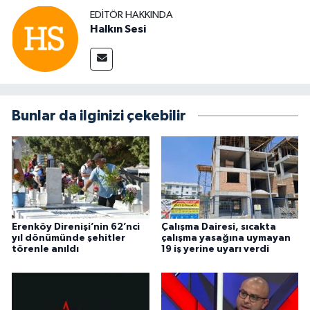
EDITÖR HAKKINDA
Halkın Sesi
Bunlar da ilginizi çekebilir
Erenköy Direnişi’nin 62’nci
Çalışma Dairesi, sıcakta
yıl dönümünde şehitler
çalışma yasağına uymayan
törenle anıldı
19 iş yerine uyarı verdi