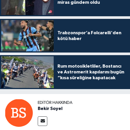
miras gündem oldu
Trabzonspor’a Folcarelli'den
kötü haber
Rum motosikletliler, Bostancı
ve Astromerit kapılarını bugün
“kısa süreliğine kapatacak
EDITÖR HAKKINDA
Bekir Soyel