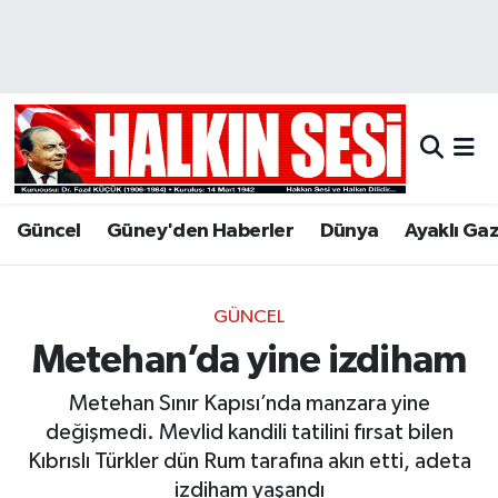
Nöbetçi Eczaneler
Hava Durumu
Trafik Durumu
Güncel
Güney'den Haberler
Dünya
Ayaklı Ga
Puan Durumu ve Fikstür
Tüm Manşetler
GÜNCEL
Metehan’da yine izdiham
Son Dakika Haberleri
Metehan Sınır Kapısı’nda manzara yine
Haber Arşivi
değişmedi. Mevlid kandili tatilini fırsat bilen
Kıbrıslı Türkler dün Rum tarafına akın etti, adeta
izdiham yaşandı