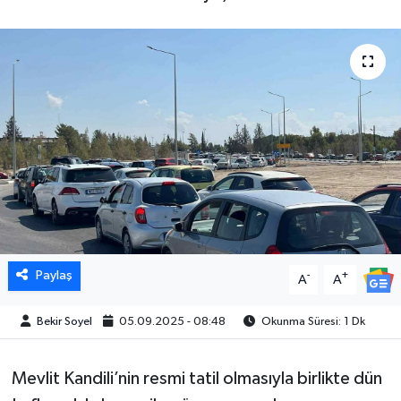
Paylaş
-
+
A
A
Bekir Soyel
05.09.2025 - 08:48
Okunma Süresi: 1 Dk
Mevlit Kandili’nin resmi tatil olmasıyla birlikte dün