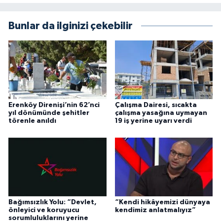
Bunlar da ilginizi çekebilir
Erenköy Direnişi’nin 62’nci
Çalışma Dairesi, sıcakta
yıl dönümünde şehitler
çalışma yasağına uymayan
törenle anıldı
19 iş yerine uyarı verdi
Bağımsızlık Yolu: “Devlet,
“Kendi hikâyemizi dünyaya
önleyici ve koruyucu
kendimiz anlatmalıyız”
sorumluluklarını yerine