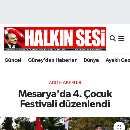
Nöbetçi Eczaneler
Hava Durumu
Trafik Durumu
Güncel
Güney'den Haberler
Dünya
Ayaklı Ga
Puan Durumu ve Fikstür
Tüm Manşetler
ADLI HABERLER
Mesarya'da 4. Çocuk
Son Dakika Haberleri
Festivali düzenlendi
Haber Arşivi