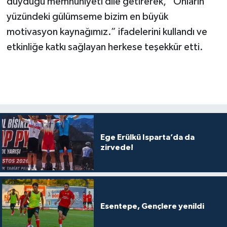
duyduğu memnuniyeti dile getirerek, “Onların
yüzündeki gülümseme bizim en büyük
motivasyon kaynağımız.” ifadelerini kullandı ve
etkinliğe katkı sağlayan herkese teşekkür etti.
Ege Erülkü Isparta’da da
zirvede!
Esentepe, Gençlere yenildi