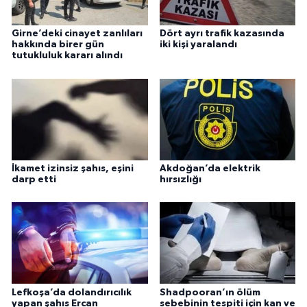
Girne’deki cinayet zanlıları
Dört ayrı trafik kazasında
hakkında birer gün
iki kişi yaralandı
tutukluluk kararı alındı
İkamet izinsiz şahıs, eşini
Akdoğan’da elektrik
darp etti
hırsızlığı
Lefkoşa’da dolandırıcılık
Shadpooran’ın ölüm
yapan şahıs Ercan
sebebinin tespiti için kan ve