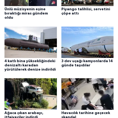
Ünlü müzisyenin eşine
Piyango talihlisi, servetini
bıraktığı miras gündem
çöpe attı
oldu
4 katlı bina yüksekliğindeki
3 dev uçağı kamyonlarda 14
denizaltı karadan
günde taşıdılar
yürütülerek denize indirildi
Ağaca çıkan arabayı,
Havacılık tarihine geçecek
itfaiyeciler indirdi
skandal