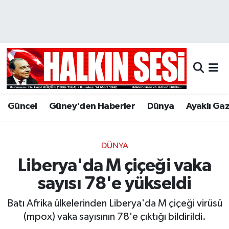
Nöbetçi Eczaneler
Hava Durumu
Trafik Durumu
Güncel
Güney'den Haberler
Dünya
Ayaklı Ga
Puan Durumu ve Fikstür
Tüm Manşetler
DÜNYA
Liberya'da M çiçeği vaka
Son Dakika Haberleri
sayısı 78'e yükseldi
Haber Arşivi
Batı Afrika ülkelerinden Liberya'da M çiçeği virüsü
(mpox) vaka sayısının 78'e çıktığı bildirildi.