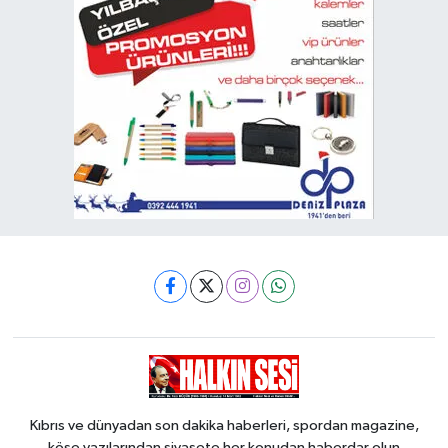
Kıbrıs ve dünyadan son dakika haberleri, spordan magazine,
köşe yazılarından siyasete her konudan haberdar olun