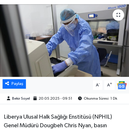
Paylaş
-
+
A
A
Bekir Soyel
20.05.2025 - 09:51
Okunma Süresi: 1 Dk
Liberya Ulusal Halk Sağlığı Enstitüsü (NPHIL)
Genel Müdürü Dougbeh Chris Nyan, basın