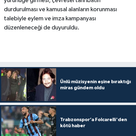
yürürlüğe girmesi, çevresel tahribatın
durdurulması ve kamusal alanların korunması
talebiyle eylem ve imza kampanyası
düzenleneceği de duyuruldu.
Ünlü müzisyenin eşine bıraktığı
miras gündem oldu
Trabzonspor’a Folcarelli'den
kötü haber