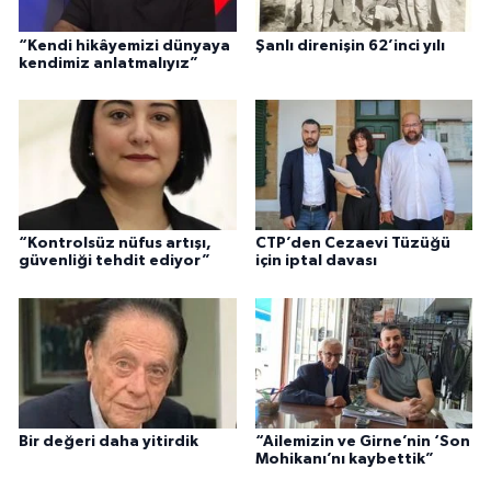
“Kendi hikâyemizi dünyaya
Şanlı direnişin 62’inci yılı
kendimiz anlatmalıyız”
“Kontrolsüz nüfus artışı,
CTP’den Cezaevi Tüzüğü
güvenliği tehdit ediyor”
için iptal davası
Bir değeri daha yitirdik
“Ailemizin ve Girne’nin ‘Son
Mohikanı’nı kaybettik”