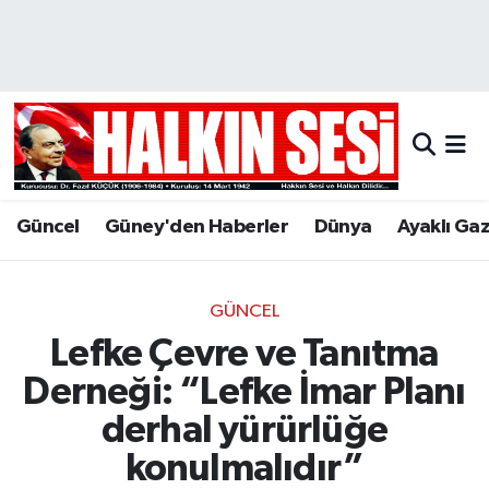
Nöbetçi Eczaneler
Hava Durumu
Trafik Durumu
Güncel
Güney'den Haberler
Dünya
Ayaklı Ga
Puan Durumu ve Fikstür
Tüm Manşetler
GÜNCEL
Lefke Çevre ve Tanıtma
Son Dakika Haberleri
Derneği: “Lefke İmar Planı
Haber Arşivi
derhal yürürlüğe
konulmalıdır”