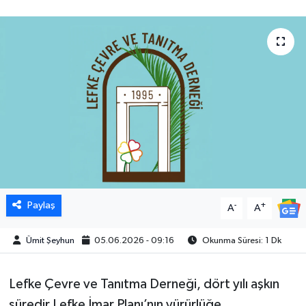
Paylaş
-
+
A
A
Ümit Şeyhun
05.06.2026 - 09:16
Okunma Süresi: 1 Dk
Lefke Çevre ve Tanıtma Derneği, dört yılı aşkın
süredir Lefke İmar Planı’nın yürürlüğe