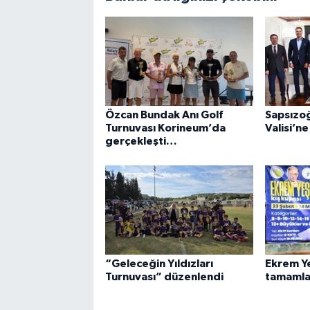
Özcan Bundak Anı Golf
Sapsızoğ
Turnuvası Korineum’da
Valisi’ne
gerçekleşti…
“Geleceğin Yıldızları
Ekrem Ye
Turnuvası” düzenlendi
tamamla