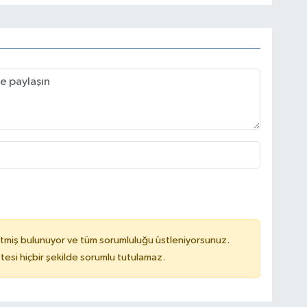
tmiş bulunuyor ve tüm sorumluluğu üstleniyorsunuz.
tesi hiçbir şekilde sorumlu tutulamaz.