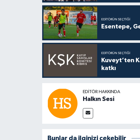
EDITÖRÜN SEÇTIĞI
Esentepe, Ge
EDITÖRÜN SEÇTIĞI
Kuveyt’ten Ka
katkı
EDITÖR HAKKINDA
Halkın Sesi
Bunlar da ilginizi çekebilir