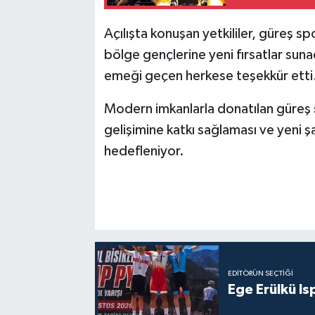
Açılışta konuşan yetkililer, güreş s
bölge gençlerine yeni fırsatlar sun
emeği geçen herkese teşekkür etti
Modern imkanlarla donatılan güreş 
gelişimine katkı sağlaması ve yeni 
hedefleniyor.
EDITÖRÜN SEÇTIĞI
Ege Erülkü Is