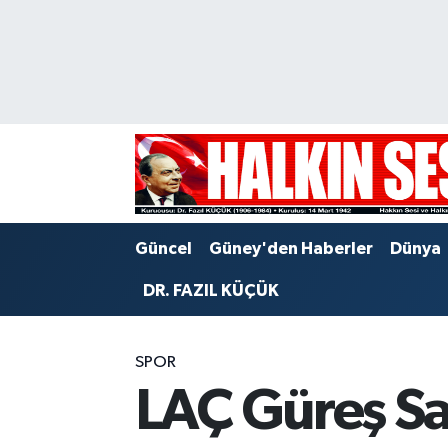
Nöbetçi Eczaneler
Hava Durumu
Trafik Durumu
Puan Durumu ve Fikstür
Güncel
Güney'den Haberler
Dünya
Tüm Manşetler
DR. FAZIL KÜÇÜK
Son Dakika Haberleri
SPOR
Haber Arşivi
LAÇ Güreş Sal