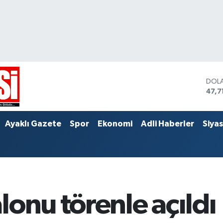
DOL
47,7
EUR
55,0
STER
Ayaklı Gazete
Spor
Ekonomi
Adli Haberler
Siya
64,2
onu törenle açıldı