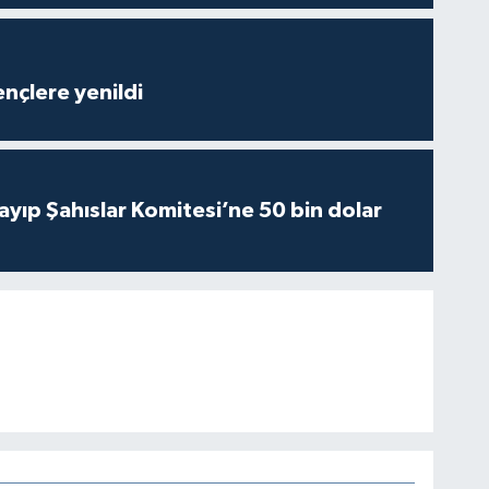
nçlere yenildi
yıp Şahıslar Komitesi’ne 50 bin dolar