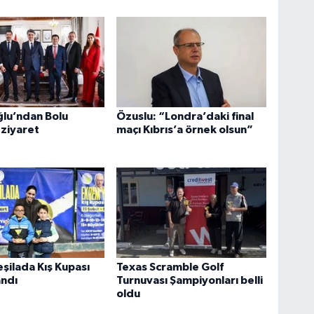
lu’ndan Bolu
Özuslu: “Londra’daki final
 ziyaret
maçı Kıbrıs’a örnek olsun”
şilada Kış Kupası
Texas Scramble Golf
ndı
Turnuvası Şampiyonları belli
oldu