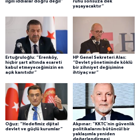
ilgili iddialar doğru değil"
ruhu sonsuza dek
yaşayacaktır”
Ertuğruloğlu: “Erenköy,
HP Genel Sekreteri Alas:
hiçbir şart altında esareti
“Devlet yönetiminde köklü
kabul etmeyeceğimizin en
bir zihniyet değişimine
açık kanıtıdır”
ihtiyaç var”
Oğuz: “Hedefimiz dijital
Akpınar: “KKTC’nin güvenlik
devlet ve güçlü kurumlar”
politikalarını bütüncül bir
yaklaşımla yeniden
değerlendirmesi