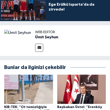
Ege Erülkü Isparta’da da
zirvede!
WEB EDITÖR
Ümit Şeyhun
Bunlar da ilginizi çekebilir
KIB-TEK: “Ot temizliğiyle
Başbakan Üstel: “Erenköy