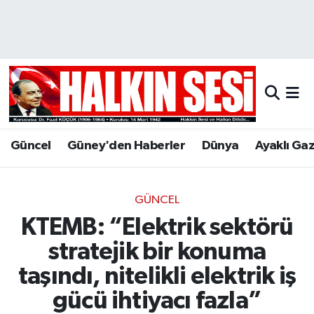
Nöbetçi Eczaneler
Hava Durumu
Trafik Durumu
Güncel
Güney'den Haberler
Dünya
Ayaklı Ga
Puan Durumu ve Fikstür
Tüm Manşetler
GÜNCEL
KTEMB: “Elektrik sektörü
Son Dakika Haberleri
stratejik bir konuma
Haber Arşivi
taşındı, nitelikli elektrik iş
gücü ihtiyacı fazla”