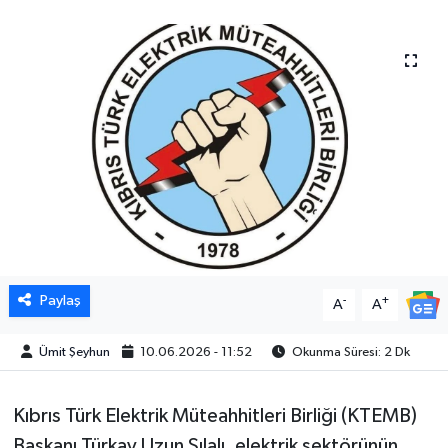
Paylaş
-
+
A
A
Ümit Şeyhun
10.06.2026 - 11:52
Okunma Süresi: 2 Dk
Kıbrıs Türk Elektrik Müteahhitleri Birliği (KTEMB)
Başkanı Türkay Uzun Sılalı, elektrik sektörünün