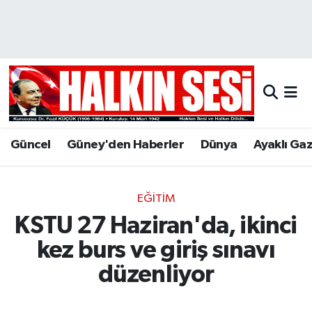
Nöbetçi Eczaneler
Hava Durumu
Trafik Durumu
Güncel
Güney'den Haberler
Dünya
Ayaklı Ga
Puan Durumu ve Fikstür
Tüm Manşetler
EĞİTİM
KSTU 27 Haziran'da, ikinci
Son Dakika Haberleri
kez burs ve giriş sınavı
Haber Arşivi
düzenliyor