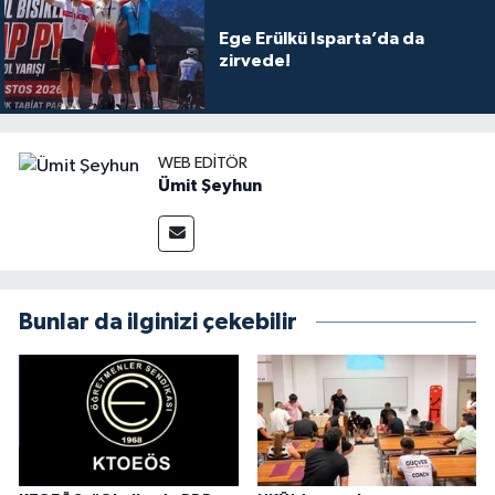
Ege Erülkü Isparta’da da
zirvede!
WEB EDITÖR
Ümit Şeyhun
Bunlar da ilginizi çekebilir