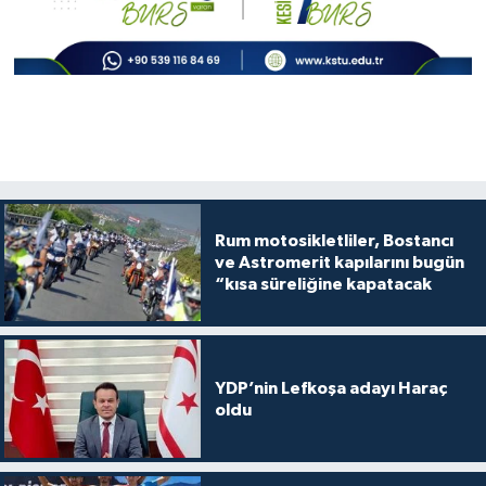
Rum motosikletliler, Bostancı
ve Astromerit kapılarını bugün
“kısa süreliğine kapatacak
YDP’nin Lefkoşa adayı Haraç
oldu