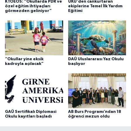
KTOEÖS: “Okullarda PDR ve
UKÜ'den cankurtaran
özel eğitim ihtiyaçları
ekiplerine Temel İlk Yardım
görmezden geliniyor”
Eğitimi
“Okullar yine eksik
DAÜ Uluslararası Yaz Okulu
kadroyla açılacak”
başlıyor
GAÜ Sertifikalı Diplomasi
AB Burs Programı’ndan 18
Okulu kayıtları başladı
öğrenci mezun oldu