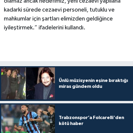
olamaz ancak hedefimiz, yeni cezaevi yapılana
kadarki sürede cezaevi personeli, tutuklu ve
mahkumlar için şartları elimizden geldiğince
iyileştirmek.” ifadelerini kullandı.
Ünlü müzisyenin eşine bıraktığı
miras gündem oldu
Trabzonspor’a Folcarelli'den
kötü haber