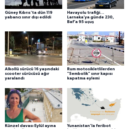
Güney Kıbrıs'ta dün 119
Havayolu trafiği…
yabancı sınır dışı edildi
Larnaka’ya günde 230,
Baf’a 95 uçuş
Alkollü sürücü 16 yaşındaki
Rum motosikletlilerden
scooter sürücüsü ağır
"Sembolik" sınır kapısı
yaralandı
kapatma eylemi
Künzel davası Eylül ayına
Yunanistan’la feribot