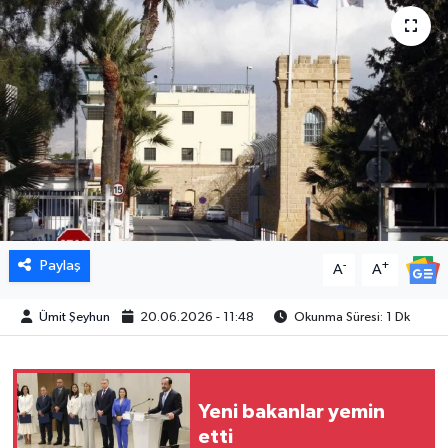
Paylaş
-
+
A
A
Ümit Şeyhun
20.06.2026 - 11:48
Okunma Süresi: 1 Dk
Yeni bakanlar yemin
etti