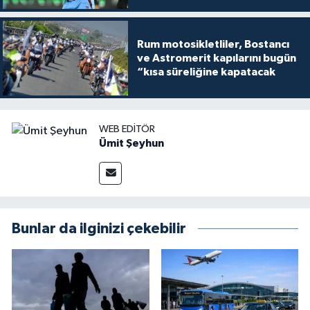
Rum motosikletliler, Bostancı
ve Astromerit kapılarını bugün
“kısa süreliğine kapatacak
WEB EDITÖR
Ümit Şeyhun
Bunlar da ilginizi çekebilir