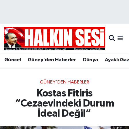
Nöbetçi Eczaneler
Hava Durumu
Trafik Durumu
Güncel
Güney'den Haberler
Dünya
Ayaklı Ga
Puan Durumu ve Fikstür
Tüm Manşetler
GÜNEY'DEN HABERLER
Kostas Fitiris
Son Dakika Haberleri
“Cezaevindeki Durum
Haber Arşivi
İdeal Değil”