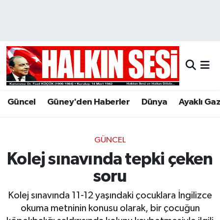
Nöbetçi Eczaneler
Hava Durumu
Trafik Durumu
Güncel
Güney'den Haberler
Dünya
Ayaklı Ga
Puan Durumu ve Fikstür
Tüm Manşetler
GÜNCEL
Kolej sınavında tepki çeken
Son Dakika Haberleri
soru
Haber Arşivi
Kolej sınavında 11-12 yaşındaki çocuklara İngilizce
okuma metninin konusu olarak, bir çocuğun