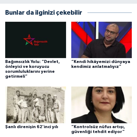
Bunlar da ilginizi çekebilir
Bağımsızlık Yolu: “Devlet,
“Kendi hikâyemizi dünyaya
önleyici ve koruyucu
kendimiz anlatmalıyız”
sorumluluklarını yerine
getirmeli”
Şanlı direnişin 62’inci yılı
“Kontrolsüz nüfus artışı,
güvenliği tehdit ediyor”