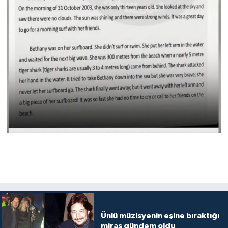
Ünlü müzisyenin eşine bıraktığı
miras gündem oldu