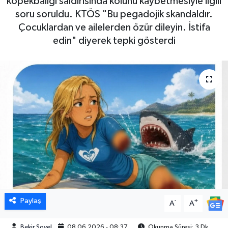
köpekbalığı saldırısında kolunu kaybetmesiyle ilgili
soru soruldu. KTÖS "Bu pegadojik skandaldır.
Çocuklardan ve ailelerden özür dileyin. İstifa
edin" diyerek tepki gösterdi
Paylaş
-
+
A
A
Bekir Soyel
08.06.2026 - 08:37
Okunma Süresi: 3 Dk