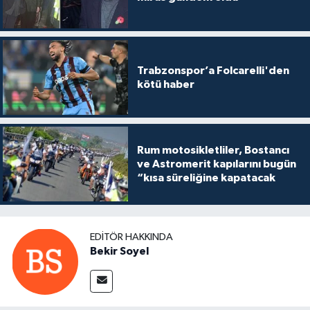
Trabzonspor’a Folcarelli'den
kötü haber
Rum motosikletliler, Bostancı
ve Astromerit kapılarını bugün
“kısa süreliğine kapatacak
EDITÖR HAKKINDA
Bekir Soyel