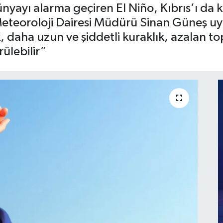
dünyayı alarma geçiren El Niño, Kıbrıs’ı da kı
 Meteoroloji Dairesi Müdürü Sinan Güneş uy
, daha uzun ve şiddetli kuraklık, azalan to
rülebilir”