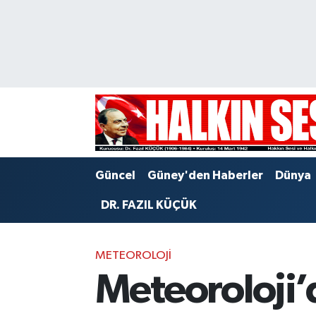
Nöbetçi Eczaneler
Hava Durumu
Trafik Durumu
Puan Durumu ve Fikstür
Güncel
Güney'den Haberler
Dünya
Tüm Manşetler
DR. FAZIL KÜÇÜK
Son Dakika Haberleri
METEOROLOJI
Haber Arşivi
Meteoroloji’d