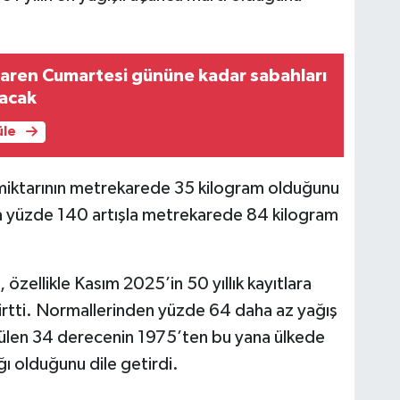
baren Cumartesi gününe kadar sabahları
lacak
üle
miktarının metrekarede 35 kilogram olduğunu
a yüzde 140 artışla metrekarede 84 kilogram
özellikle Kasım 2025’in 50 yıllık kayıtlara
irtti. Normallerinden yüzde 64 daha az yağış
ülen 34 derecenin 1975’ten bu yana ülkede
ğı olduğunu dile getirdi.