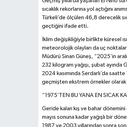
Geçmiş yıllarda yaşanan El Nino sür
sıcaklık rekorlarına yol açtığını a
Türkeli’de ölçülen 46,8 derecelik sı
geçtiğini ifade etti.
İklim değişikliğiyle birlikte küresel 
meteorolojik olayları da uç noktalar
Müdürü Sinan Güneş, “2025’in aral
232 kilogram yağışı, şubat ayında G
2024 kasımında Serdarlı’da saatte 
geçmişten ekstrem örnekler olarak 
“1975’TEN BU YANA EN SICAK KA
Geride kalan kış ve bahar dönemini
mayıs sonuna kadar yağışlı bir dönem
1987 ve 2003 yıllarından sonra son 