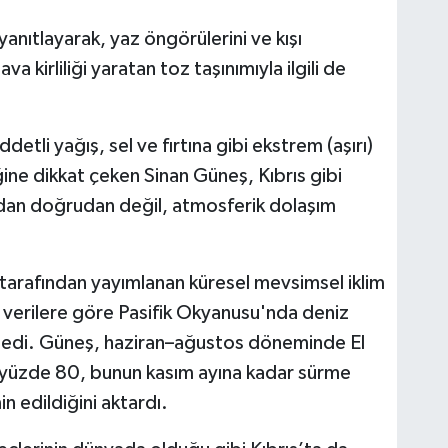
 yanıtlayarak, yaz öngörülerini ve kışı
a kirliliği yaratan toz taşınımıyla ilgili de
iddetli yağış, sel ve fırtına gibi ekstrem (aşırı)
ine dikkat çeken Sinan Güneş, Kıbrıs gibi
dan doğrudan değil, atmosferik dolaşım
rafından yayımlanan küresel mevsimsel iklim
verilere göre Pasifik Okyanusu'nda deniz
söyledi. Güneş, haziran–ağustos döneminde El
ın yüzde 80, bunun kasım ayına kadar sürme
n edildiğini aktardı.