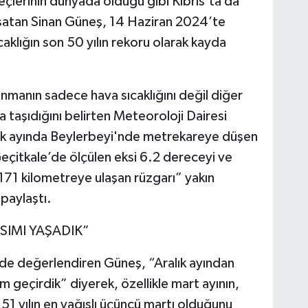
eçlerinin dünyada olduğu gibi Kıbrıs’ta da
nımsatan Sinan Güneş, 14 Haziran 2024’te
caklığın son 50 yılın rekoru olarak kayda
ısınmanın sadece hava sıcaklığını değil diğer
a taşıdığını belirten Meteoroloji Dairesi
ık ayında Beylerbeyi'nde metrekareye düşen
eçitkale’de ölçülen eksi 6.2 dereceyi ve
171 kilometreye ulaşan rüzgarı” yakın
paylaştı.
SIMI YAŞADIK”
 de değerlendiren Güneş, “Aralık ayından
 geçirdik” diyerek, özellikle mart ayının,
51 yılın en yağışlı üçüncü martı olduğunu