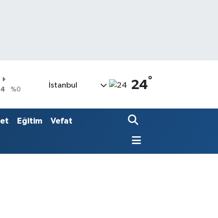
°
24
İstanbul
04
%0
06
%-0.08
N
set
Eğitim
Vefat
3
%0