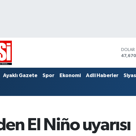
DOLAR
47,67
EURO
55,04
STERLİ
Ayaklı Gazete
Spor
Ekonomi
Adli Haberler
Siya
64,214
en El Niño uyarısı