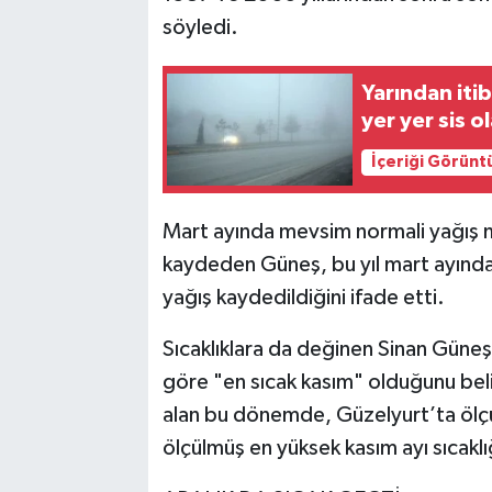
söyledi.
Yarından iti
yer yer sis o
İçeriği Görünt
Mart ayında mevsim normali yağış 
kaydeden Güneş, bu yıl mart ayınd
yağış kaydedildiğini ifade etti.
Sıcaklıklara da değinen Sinan Güneş, 
göre "en sıcak kasım" olduğunu bel
alan bu dönemde, Güzelyurt’ta ölç
ölçülmüş en yüksek kasım ayı sıcaklı