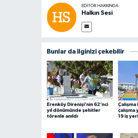
EDITÖR HAKKINDA
Halkın Sesi
Bunlar da ilginizi çekebilir
Erenköy Direnişi’nin 62’nci
Çalışma 
yıl dönümünde şehitler
çalışma
törenle anıldı
19 iş yer