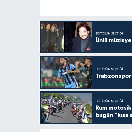
EDITÖRÜN SEÇTIĞI
Ünlü müzisye
EDITÖRÜN SEÇTIĞI
Trabzonspor’
EDITÖRÜN SEÇTIĞI
Rum motosikle
bugün “kısa 