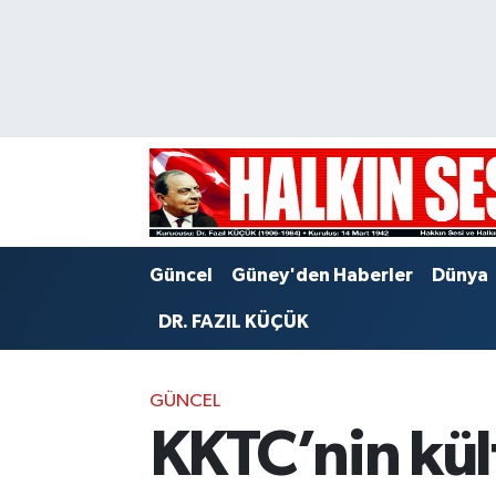
Nöbetçi Eczaneler
Hava Durumu
Trafik Durumu
Puan Durumu ve Fikstür
Güncel
Güney'den Haberler
Dünya
Tüm Manşetler
DR. FAZIL KÜÇÜK
Son Dakika Haberleri
GÜNCEL
Haber Arşivi
KKTC’nin kült