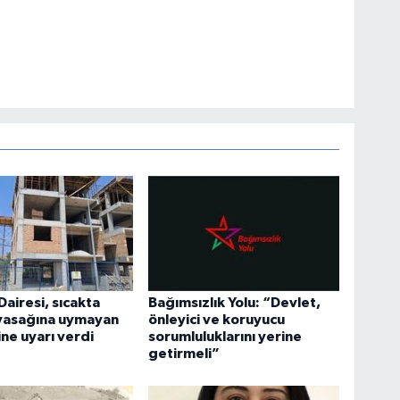
Dairesi, sıcakta
Bağımsızlık Yolu: “Devlet,
 yasağına uymayan
önleyici ve koruyucu
ine uyarı verdi
sorumluluklarını yerine
getirmeli”