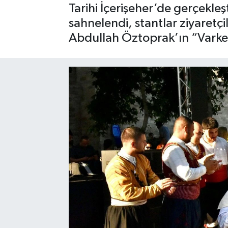
Tarihi İçerişeher’de gerçekleşt
sahnelendi, stantlar ziyaretç
Abdullah Öztoprak’ın “Varken