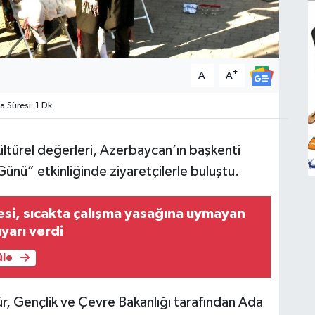
-
+
A
A
Süresi: 1 Dk
ültürel değerleri, Azerbaycan’ın başkenti
nü” etkinliğinde ziyaretçilerle buluştu.
esi, sıcakta çalışma yasağına uymayan
uyarı verdi
üle
ür, Gençlik ve Çevre Bakanlığı tarafından Ada