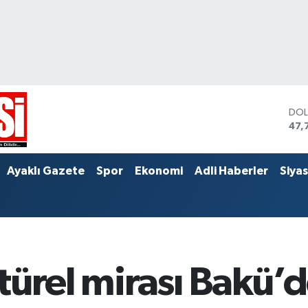
DO
47,
EU
55,
STE
Ayaklı Gazete
Spor
Ekonomi
Adli Haberler
Siya
64,
ürel mirası Bakü’de