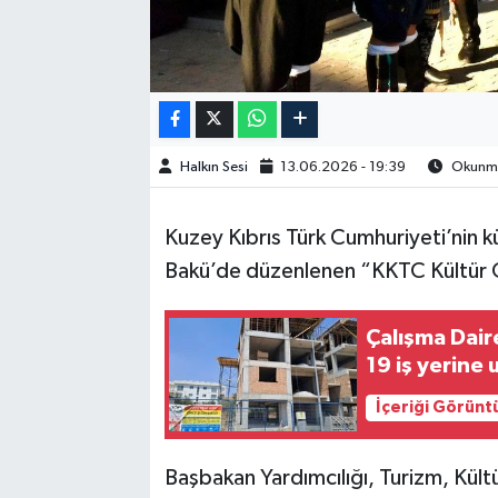
Halkın Sesi
13.06.2026 - 19:39
Okunma 
Kuzey Kıbrıs Türk Cumhuriyeti’nin k
Bakü’de düzenlenen “KKTC Kültür Gü
Çalışma Dair
19 iş yerine 
İçeriği Görünt
Başbakan Yardımcılığı, Turizm, Kült