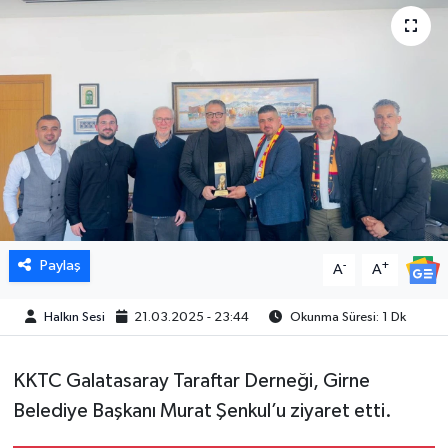
Paylaş
-
+
A
A
Halkın Sesi
21.03.2025 - 23:44
Okunma Süresi: 1 Dk
KKTC Galatasaray Taraftar Derneği, Girne
Belediye Başkanı Murat Şenkul’u ziyaret etti.