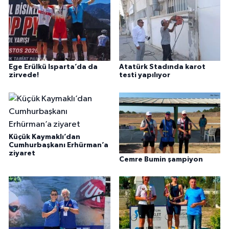
Ege Erülkü Isparta’da da
Atatürk Stadında karot
zirvede!
testi yapılıyor
Küçük Kaymaklı’dan
Cumhurbaşkanı Erhürman’a
ziyaret
Cemre Bumin şampiyon