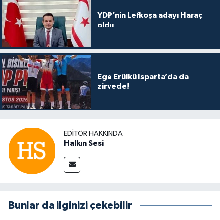
YDP’nin Lefkoşa adayı Haraç
oldu
Ege Erülkü Isparta’da da
zirvede!
EDITÖR HAKKINDA
Halkın Sesi
Bunlar da ilginizi çekebilir