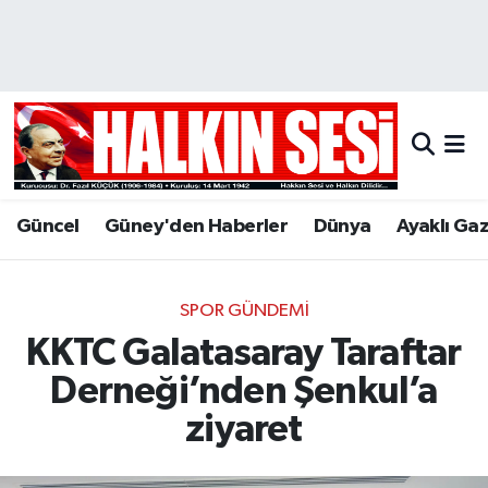
Nöbetçi Eczaneler
Hava Durumu
Trafik Durumu
Güncel
Güney'den Haberler
Dünya
Ayaklı Ga
Puan Durumu ve Fikstür
Tüm Manşetler
SPOR GÜNDEMI
KKTC Galatasaray Taraftar
Son Dakika Haberleri
Derneği’nden Şenkul’a
Haber Arşivi
ziyaret