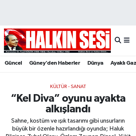
Nöbetçi Eczaneler
Hava Durumu
Trafik Durumu
Güncel
Güney'den Haberler
Dünya
Ayaklı Ga
Puan Durumu ve Fikstür
Tüm Manşetler
KÜLTÜR - SANAT
“Kel Diva” oyunu ayakta
Son Dakika Haberleri
alkışlandı
Haber Arşivi
Sahne, kostüm ve ışık tasarımı gibi unsurların
büyük bir özenle hazırlandığı oyunda; Haluk