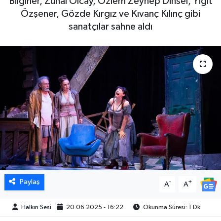
Bilginer, Zuhal Olcay, Özlem Zeynep Dinsel, Yiğit
Özşener, Gözde Kırgız ve Kıvanç Kılınç gibi
sanatçılar sahne aldı
Paylaş
-
+
A
A
Halkın Sesi
20.06.2025 - 16:22
Okunma Süresi: 1 Dk