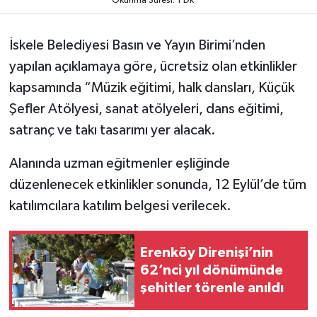
Okunma Süresi: 1 Dk
İskele Belediyesi Basın ve Yayın Birimi’nden
yapılan açıklamaya göre, ücretsiz olan etkinlikler
kapsamında “Müzik eğitimi, halk dansları, Küçük
Şefler Atölyesi, sanat atölyeleri, dans eğitimi,
satranç ve takı tasarımı yer alacak.
Alanında uzman eğitmenler eşliğinde
düzenlenecek etkinlikler sonunda, 12 Eylül’de tüm
katılımcılara katılım belgesi verilecek.
Erenköy Direnişi’nin
62’nci yıl dönümünde
şehitler törenle anıldı