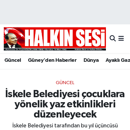
Nöbetçi Eczaneler
Hava Durumu
Trafik Durumu
Güncel
Güney'den Haberler
Dünya
Ayaklı Ga
Puan Durumu ve Fikstür
Tüm Manşetler
GÜNCEL
İskele Belediyesi çocuklara
Son Dakika Haberleri
yönelik yaz etkinlikleri
Haber Arşivi
düzenleyecek
İskele Belediyesi tarafından bu yıl üçüncüsü