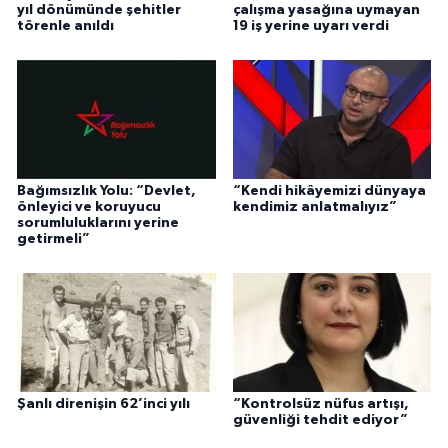
yıl dönümünde şehitler
çalışma yasağına uymayan
törenle anıldı
19 iş yerine uyarı verdi
Bağımsızlık Yolu: “Devlet,
“Kendi hikâyemizi dünyaya
önleyici ve koruyucu
kendimiz anlatmalıyız”
sorumluluklarını yerine
getirmeli”
Şanlı direnişin 62’inci yılı
“Kontrolsüz nüfus artışı,
güvenliği tehdit ediyor”