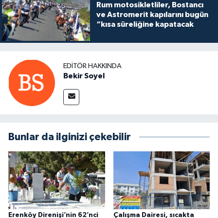
Rum motosikletliler, Bostancı
ve Astromerit kapılarını bugün
“kısa süreliğine kapatacak
EDITÖR HAKKINDA
Bekir Soyel
Bunlar da ilginizi çekebilir
Erenköy Direnişi’nin 62’nci
Çalışma Dairesi, sıcakta