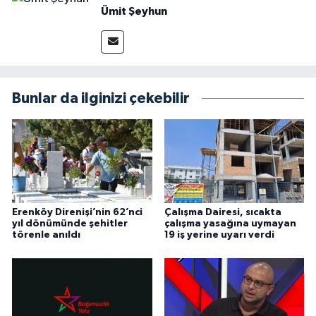
Ümit Şeyhun
Bunlar da ilginizi çekebilir
Erenköy Direnişi’nin 62’nci
Çalışma Dairesi, sıcakta
yıl dönümünde şehitler
çalışma yasağına uymayan
törenle anıldı
19 iş yerine uyarı verdi