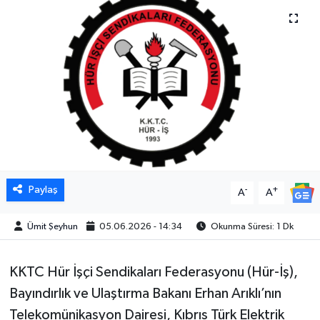
Paylaş
-
+
A
A
Ümit Şeyhun
05.06.2026 - 14:34
Okunma Süresi: 1 Dk
KKTC Hür İşçi Sendikaları Federasyonu (Hür-İş),
Bayındırlık ve Ulaştırma Bakanı Erhan Arıklı’nın
Telekomünikasyon Dairesi, Kıbrıs Türk Elektrik