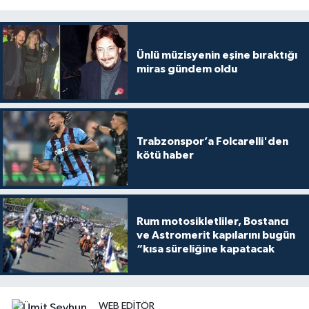
Ünlü müzisyenin eşine bıraktığı
miras gündem oldu
Trabzonspor’a Folcarelli'den
kötü haber
Rum motosikletliler, Bostancı
ve Astromerit kapılarını bugün
“kısa süreliğine kapatacak
WEB EDITÖR