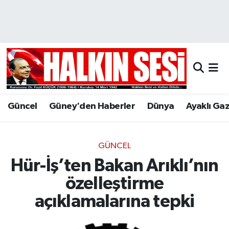
Nöbetçi Eczaneler
Hava Durumu
Trafik Durumu
Güncel
Güney'den Haberler
Dünya
Ayaklı Ga
Puan Durumu ve Fikstür
Tüm Manşetler
GÜNCEL
Hür-İş’ten Bakan Arıklı’nın
Son Dakika Haberleri
özelleştirme
Haber Arşivi
açıklamalarına tepki