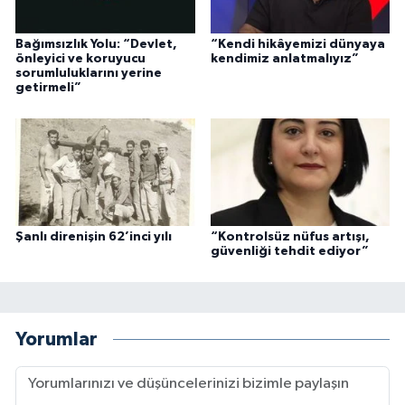
Bağımsızlık Yolu: “Devlet,
“Kendi hikâyemizi dünyaya
önleyici ve koruyucu
kendimiz anlatmalıyız”
sorumluluklarını yerine
getirmeli”
Şanlı direnişin 62’inci yılı
“Kontrolsüz nüfus artışı,
güvenliği tehdit ediyor”
Yorumlar