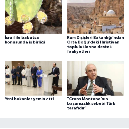
İsrail ile babutsa
Rum Dışişleri Bakanlığı’ndan
konusunda iş birliği
Orta Doğu’daki Hıristiyan
topluluklarına destek
faaliyetleri
Yeni bakanlar yemin etti
"Crans Montana’nın
başarısızlık sebebi Türk
tarafıdır"