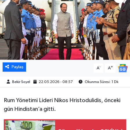
Paylaş
-
+
A
A
Bekir Soyel
22.05.2026 - 08:57
Okunma Süresi: 1 Dk
Rum Yönetimi Lideri Nikos Hristodulidis, önceki
gün Hindistan’a gitti.