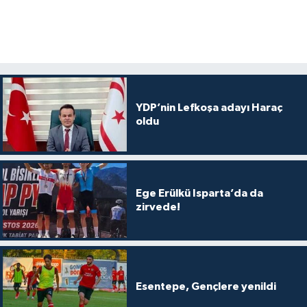
YDP’nin Lefkoşa adayı Haraç
oldu
Ege Erülkü Isparta’da da
zirvede!
Esentepe, Gençlere yenildi