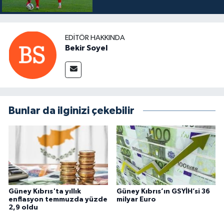
EDITÖR HAKKINDA
Bekir Soyel
Bunlar da ilginizi çekebilir
Güney Kıbrıs'ta yıllık
Güney Kıbrıs’ın GSYİH’si 36
enflasyon temmuzda yüzde
milyar Euro
2,9 oldu