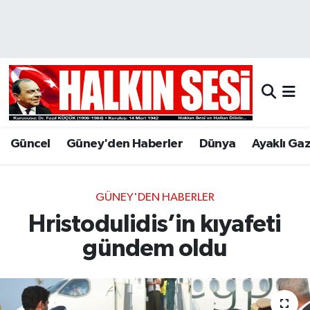
Nöbetçi Eczaneler
Hava Durumu
Trafik Durumu
Güncel
Güney'den Haberler
Dünya
Ayaklı Ga
Puan Durumu ve Fikstür
Tüm Manşetler
GÜNEY'DEN HABERLER
Hristodulidis’in kıyafeti
Son Dakika Haberleri
gündem oldu
Haber Arşivi