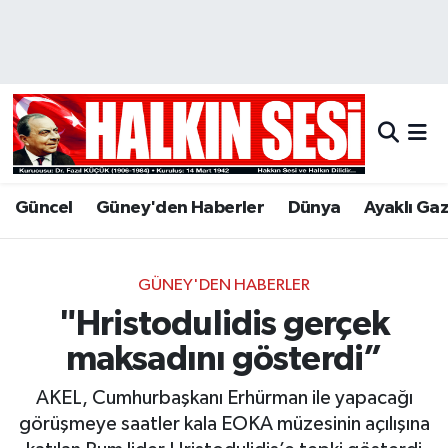
Nöbetçi Eczaneler
Hava Durumu
Trafik Durumu
Güncel
Güney'den Haberler
Dünya
Ayaklı Ga
Puan Durumu ve Fikstür
Tüm Manşetler
GÜNEY'DEN HABERLER
"Hristodulidis gerçek
Son Dakika Haberleri
maksadını gösterdi”
Haber Arşivi
AKEL, Cumhurbaşkanı Erhürman ile yapacağı
görüşmeye saatler kala EOKA müzesinin açılışına