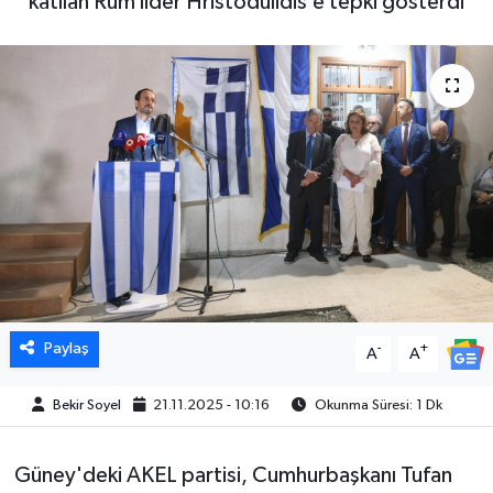
katılan Rum lider Hristodulidis’e tepki gösterdi
Paylaş
-
+
A
A
Bekir Soyel
21.11.2025 - 10:16
Okunma Süresi: 1 Dk
Güney'deki AKEL partisi, Cumhurbaşkanı Tufan