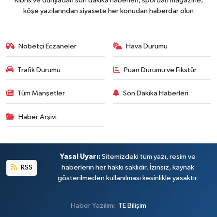
Kıbrıs ve dünyadan son dakika haberleri, spordan magazine,
köşe yazılarından siyasete her konudan haberdar olun
Nöbetçi Eczaneler
Hava Durumu
Trafik Durumu
Puan Durumu ve Fikstür
Tüm Manşetler
Son Dakika Haberleri
Haber Arşivi
Yasal Uyarı:
Sitemizdeki tüm yazı, resim ve
RSS
haberlerin her hakkı saklıdır. İzinsiz, kaynak
gösterilmeden kullanılması kesinlikle yasaktır.
Haber Yazılımı:
TE Bilişim