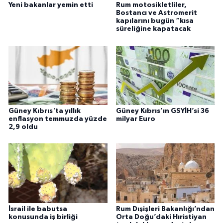
Yeni bakanlar yemin etti
Rum motosikletliler,
Bostancı ve Astromerit
kapılarını bugün “kısa
süreliğine kapatacak
Güney Kıbrıs'ta yıllık
Güney Kıbrıs’ın GSYİH’si 36
enflasyon temmuzda yüzde
milyar Euro
2,9 oldu
İsrail ile babutsa
Rum Dışişleri Bakanlığı’ndan
konusunda iş birliği
Orta Doğu’daki Hıristiyan