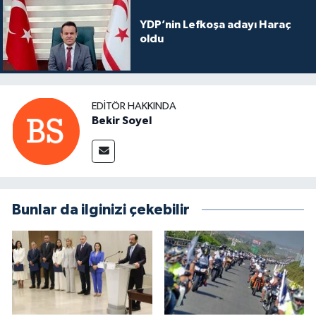
YDP’nin Lefkoşa adayı Haraç
oldu
EDITÖR HAKKINDA
Bekir Soyel
Bunlar da ilginizi çekebilir