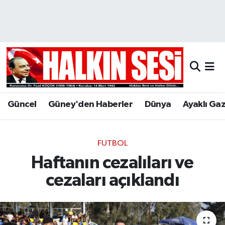
Nöbetçi Eczaneler
Hava Durumu
Trafik Durumu
Güncel
Güney'den Haberler
Dünya
Ayaklı Ga
Puan Durumu ve Fikstür
Tüm Manşetler
FUTBOL
Haftanın cezalıları ve
Son Dakika Haberleri
cezaları açıklandı
Haber Arşivi