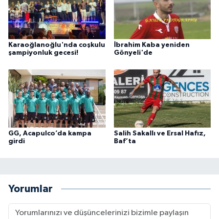
Karaoğlanoğlu'nda coşkulu
İbrahim Kaba yeniden
şampiyonluk gecesi!
Gönyeli'de
GG, Acapulco’da kampa
Salih Sakallı ve Ersal Hafız,
girdi
Baf’ta
Yorumlar