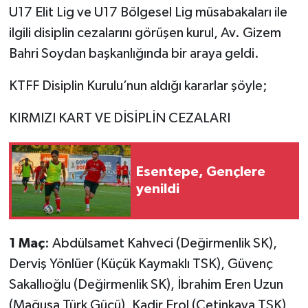
U17 Elit Lig ve U17 Bölgesel Lig müsabakaları ile
ilgili disiplin cezalarını görüşen kurul, Av. Gizem
Bahri Soydan başkanlığında bir araya geldi.
KTFF Disiplin Kurulu’nun aldığı kararlar şöyle;
KIRMIZI KART VE DİSİPLİN CEZALARI
Esentepe, Gençlere
yenildi
1 Maç
: Abdülsamet Kahveci (Değirmenlik SK),
Derviş Yönlüer (Küçük Kaymaklı TSK), Güvenç
Sakallıoğlu (Değirmenlik SK), İbrahim Eren Uzun
(Mağusa Türk Gücü), Kadir Erol (Çetinkaya TSK),