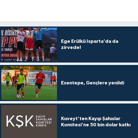
Ege Erülkü Isparta’da da
zirvede!
Esentepe, Gençlere yenildi
Kuveyt’ten Kayıp Şahıslar
Komitesi’ne 50 bin dolar katkı