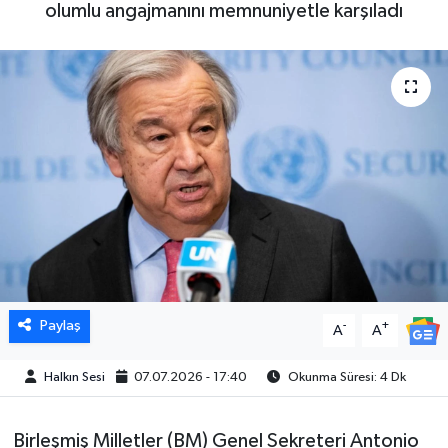
olumlu angajmanını memnuniyetle karşıladı
Paylaş
-
+
A
A
Halkın Sesi
07.07.2026 - 17:40
Okunma Süresi: 4 Dk
Birleşmiş Milletler (BM) Genel Sekreteri Antonio