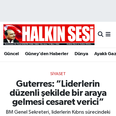
Nöbetçi Eczaneler
Hava Durumu
Trafik Durumu
Güncel
Güney'den Haberler
Dünya
Ayaklı Ga
Puan Durumu ve Fikstür
Tüm Manşetler
SIYASET
Guterres: “Liderlerin
Son Dakika Haberleri
düzenli şekilde bir araya
Haber Arşivi
gelmesi cesaret verici”
BM Genel Sekreteri, liderlerin Kıbrıs sürecindeki