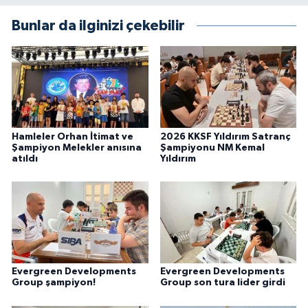
Bunlar da ilginizi çekebilir
Hamleler Orhan İtimat ve
2026 KKSF Yıldırım Satranç
Şampiyon Melekler anısına
Şampiyonu NM Kemal
atıldı
Yıldırım
Evergreen Developments
Evergreen Developments
Group şampiyon!
Group son tura lider girdi