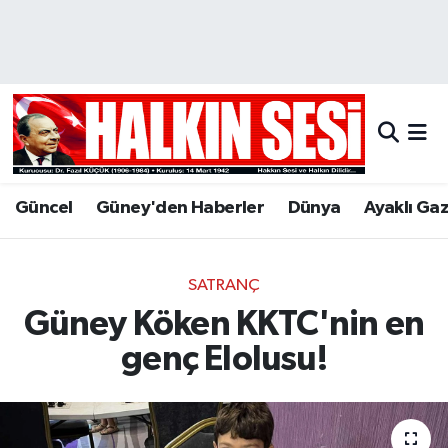
Nöbetçi Eczaneler
Hava Durumu
Trafik Durumu
Güncel
Güney'den Haberler
Dünya
Ayaklı Ga
Puan Durumu ve Fikstür
Tüm Manşetler
SATRANÇ
Güney Köken KKTC'nin en
Son Dakika Haberleri
genç Elolusu!
Haber Arşivi