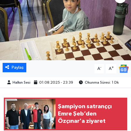
Paylaş
-
+
A
A
Halkın Sesi
01.08.2025 - 23:39
Okunma Süresi: 1 Dk
Şampiyon satranççı
Emre Şeb’den
Özçınar'a ziyaret