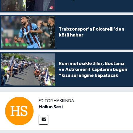
Trabzonspor’a Folcarelli'den
kötü haber
Rum motosikletliler, Bostancı
ve Astromerit kapılarını bugün
“kısa süreliğine kapatacak
EDITÖR HAKKINDA
Halkın Sesi