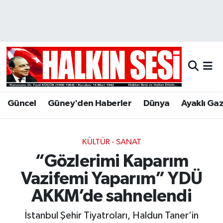
Nöbetçi Eczaneler
Hava Durumu
Trafik Durumu
Güncel
Güney'den Haberler
Dünya
Ayaklı Ga
Puan Durumu ve Fikstür
Tüm Manşetler
KÜLTÜR - SANAT
“Gözlerimi Kaparım
Son Dakika Haberleri
Vazifemi Yaparım” YDÜ
Haber Arşivi
AKKM’de sahnelendi
İstanbul Şehir Tiyatroları, Haldun Taner’in