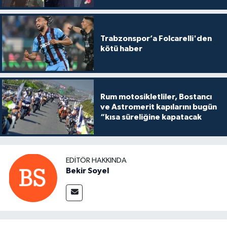
Trabzonspor’a Folcarelli'den
kötü haber
Rum motosikletliler, Bostancı
ve Astromerit kapılarını bugün
“kısa süreliğine kapatacak
EDITÖR HAKKINDA
Bekir Soyel