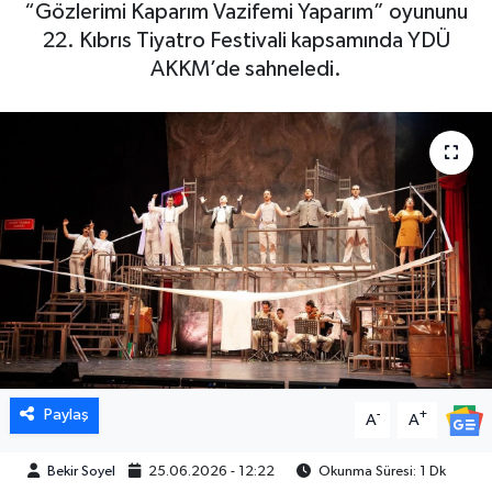
“Gözlerimi Kaparım Vazifemi Yaparım” oyununu
22. Kıbrıs Tiyatro Festivali kapsamında YDÜ
AKKM’de sahneledi.
Paylaş
-
+
A
A
Bekir Soyel
25.06.2026 - 12:22
Okunma Süresi: 1 Dk